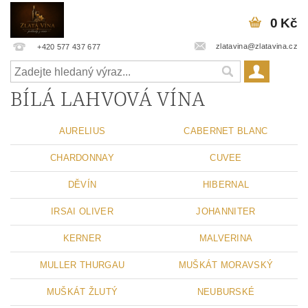
0 Kč
zlatavina@zlatavina.cz
+420 577 437 677
BÍLÁ LAHVOVÁ VÍNA
AURELIUS
CABERNET BLANC
CHARDONNAY
CUVEE
DĚVÍN
HIBERNAL
IRSAI OLIVER
JOHANNITER
KERNER
MALVERINA
MULLER THURGAU
MUŠKÁT MORAVSKÝ
MUŠKÁT ŽLUTÝ
NEUBURSKÉ