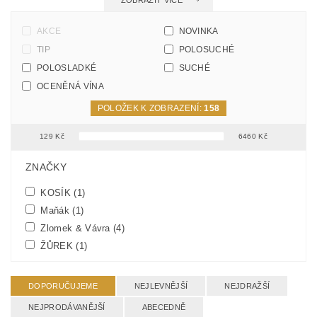
ZOBRAZIT VÍCE
AKCE
NOVINKA
TIP
POLOSUCHÉ
POLOSLADKÉ
SUCHÉ
OCENĚNÁ VÍNA
POLOŽEK K ZOBRAZENÍ:
158
129
Kč
6460
Kč
FILTR PODLE PARAMETRŮ, VLASTNOSTÍ A VÝROBCŮ
ZNAČKY
KOSÍK
(1)
Maňák
(1)
Zlomek & Vávra
(4)
ŽŮREK
(1)
DOPORUČUJEME
NEJLEVNĚJŠÍ
NEJDRAŽŠÍ
NEJPRODÁVANĚJŠÍ
ABECEDNĚ