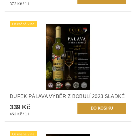
372 Kč / 1 l
Oceněná vína
DUFEK PÁLAVA VÝBĚR Z BOBULÍ 2023 SLADKÉ
339 Kč
452 Kč / 1 l
Oceněná vína