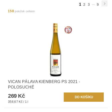
...
1
2
3
9
158
položek celkem
VICAN PÁLAVA KIENBERG PS 2021 -
POLOSUCHÉ
269 Kč
358,67 Kč / 1 l