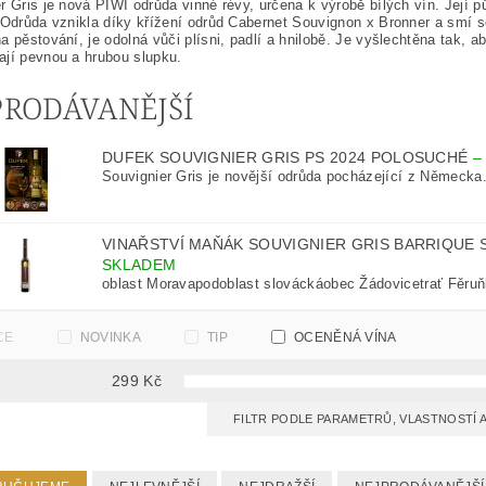
r Gris je nová PIWI odrůda vinné révy, určena k výrobě bílých vín. Její p
 Odrůda vznikla díky křížení odrůd Cabernet Souvignon x Bronner a smí 
a pěstování, je odolná vůči plísni, padlí a hnilobě. Je vyšlechtěna tak, 
jí pevnou a hrubou slupku.
PRODÁVANĚJŠÍ
DUFEK SOUVIGNIER GRIS PS 2024 POLOSUCHÉ
Souvignier Gris je novější odrůda pocházející z Německa.
VINAŘSTVÍ MAŇÁK SOUVIGNIER GRIS BARRIQUE 
SKLADEM
oblast Moravapodoblast slováckáobec Žádovicetrať Fěruňk
CE
NOVINKA
TIP
OCENĚNÁ VÍNA
299
Kč
FILTR PODLE PARAMETRŮ, VLASTNOSTÍ