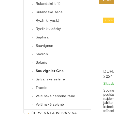
DOPO
Rulandské bílé
Rulandské šedé
Ryzlink rýnský
Oceně
Ryzlink vlašský
Saphira
Sauvignon
Savilon
Solaris
Souvignier Gris
DUFE
202
Sylvánské zelené
Skla
Tramín
Souvig
pocház
Veltlínské červené rané
najdem
jablko
Veltlínské zelené
kořeni
středně
ČERVENÁ LAHVOVÁ VÍNA