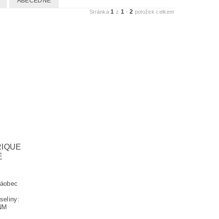
ABECEDNĚ
1
1
2
Stránka
z
-
položek celkem
RIQUE
É
káobec
seliny:
ČNM