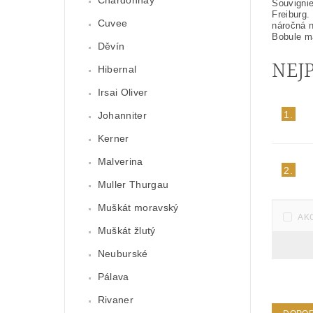
Chardonnay
Souvignie
Freiburg.
Cuvee
náročná n
Bobule ma
Děvín
NEJ
Hibernal
Irsai Oliver
1.
Johanniter
Kerner
Malverina
2.
Muller Thurgau
Muškát moravský
AK
Muškát žlutý
Neuburské
Pálava
Rivaner