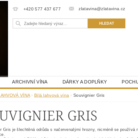
zlatavina@zlatavina.cz
+420 577 437 677
ARCHIVNÍ VÍNA
DÁRKY A DOPLŇKY
POCHU
LAHVOVÁ VÍNA
Bílá lahvová vína
Souvignier Gris
UVIGNIER GRIS
r Gris je šlechtěná odrůda s načervenalými hrozny, nicméně se používá n
ce.