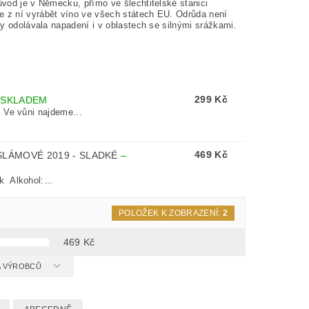
ůvod je v Německu, přímo ve šlechtitelské stanici
se z ní vyrábět víno ve všech státech EU. Odrůda není
aby odolávala napadení i v oblastech se silnými srážkami.
299 Kč
–
SKLADEM
 Ve vůni najdeme...
469 Kč
SLÁMOVÉ 2019 - SLADKÉ
–
 Alkohol:...
POLOŽEK K ZOBRAZENÍ:
2
469
Kč
 A VÝROBCŮ