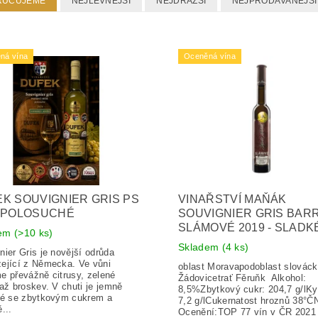
RUČUJEME
NEJLEVNĚJŠÍ
NEJDRAŽŠÍ
NEJPRODÁVANĚJŠÍ
ná vína
Oceněná vína
K SOUVIGNIER GRIS PS
VINAŘSTVÍ MAŇÁK
4 POLOSUCHÉ
SOUVIGNIER GRIS BAR
SLÁMOVÉ 2019 - SLADK
dem
(>10 ks)
Skladem
(4 ks)
nier Gris je novější odrůda
ející z Německa. Ve vůni
oblast Moravapodoblast slovác
e převážně citrusy, zelené
Žádovicetrať Fěruňk Alkohol:
 až broskev. V chuti je jemně
8,5%Zbytkový cukr: 204,7 g/lKy
té se zbytkovým cukrem a
7,2 g/lCukernatost hroznů 38°
...
Ocenění:TOP 77 vín v ČR 2021