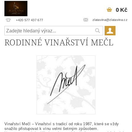
0 Kč
zlatavina@zlatavina.cz
+420 577 437 677
RODINNÉ VINAŘSTVÍ MEČL
Vinařství Mečl – Vinařství s tradicí od roku 1987, které se vždy
snažilo přistupovat k vínu velmi šetrným způsobem.