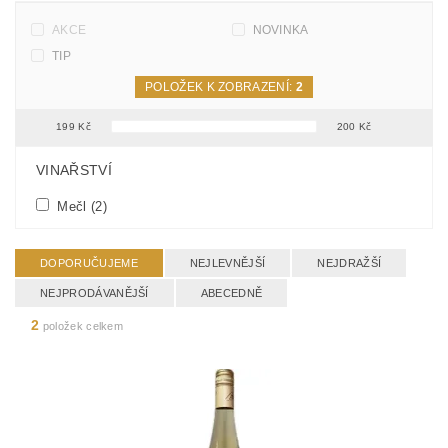
AKCE
NOVINKA
TIP
POLOŽEK K ZOBRAZENÍ:
2
199
Kč
200
Kč
FILTR PODLE PARAMETRŮ, VLASTNOSTÍ A VÝROBCŮ
VINAŘSTVÍ
Mečl
(2)
DOPORUČUJEME
NEJLEVNĚJŠÍ
NEJDRAŽŠÍ
NEJPRODÁVANĚJŠÍ
ABECEDNĚ
2
položek celkem