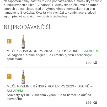
Nezapomenutelný zážitek z vína pocházejícího z moravských vinic
s redukovanou sklizní. Vinařství z Moravského Žižkova se může
pochlubit dlouholetou tradicí výroby vína v moravském regionu
hanáckého Slovácka. Kvalita vín vychází z kombinace znalostí
jejich předků a nových výrobních technologií.
NEJPRODÁVANĚJŠÍ
1.
MEČL SAUVIGNON PS 2023 - POLOSLADKÉ
–
SKLADEM
Sauvignon s aroma angreštu a černého rybízu.Technologie
zpracování...
199 Kč
2.
MEČL RYZLINK RÝNSKÝ ROTER PS 2023 - SUCHÉ
–
SKLADEM
Šťavnatý ryzlink v suchém vydání. Je to německá odrůda
červeného...
199 Kč