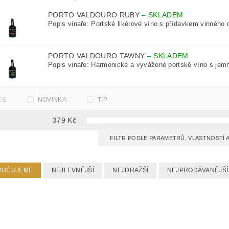
PORTO VALDOURO RUBY
–
SKLADEM
Popis vinaře: Portské likérové víno s přídavkem vinného de
PORTO VALDOURO TAWNY
–
SKLADEM
Popis vinaře: Harmonické a vyvážené portské víno s jem
CE
NOVINKA
TIP
379
Kč
FILTR PODLE PARAMETRŮ, VLASTNOSTÍ
RUČUJEME
NEJLEVNĚJŠÍ
NEJDRAŽŠÍ
NEJPRODÁVANĚJŠÍ