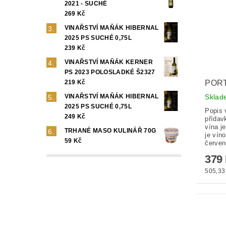
2021 - SUCHÉ
269 Kč
VINAŘSTVÍ MAŇÁK HIBERNAL
2025 PS SUCHÉ 0,75L
239 Kč
VINAŘSTVÍ MAŇÁK KERNER
PS 2023 POLOSLADKÉ Š2327
219 Kč
POR
VINAŘSTVÍ MAŇÁK HIBERNAL
Skla
2025 PS SUCHÉ 0,75L
Popis 
249 Kč
přídav
vína j
TRHANÉ MASO KULINÁŘ 70G
je vín
59 Kč
červen
379
505,33 