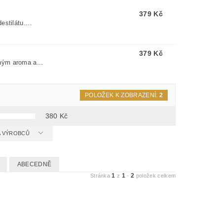
379 Kč
stilátu....
379 Kč
ným aroma a...
POLOŽEK K ZOBRAZENÍ:
2
380
Kč
 A VÝROBCŮ
ABECEDNĚ
1
1
2
Stránka
z
-
položek celkem