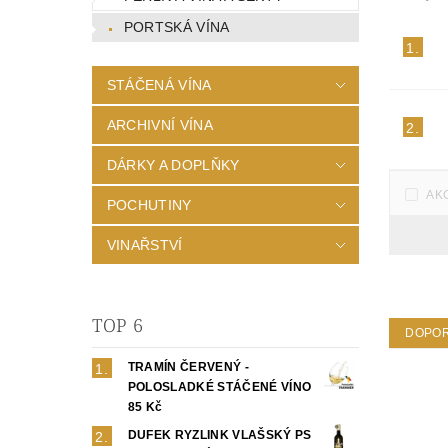
PORTSKÁ VÍNA
1.
STÁČENÁ VÍNA
ARCHIVNÍ VÍNA
2.
DÁRKY A DOPLŇKY
AK
POCHUTINY
VINAŘSTVÍ
TOP 6
DOPO
TRAMÍN ČERVENÝ -
POLOSLADKÉ STÁČENÉ VÍNO
85 Kč
DUFEK RYZLINK VLAŠSKÝ PS