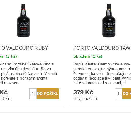
TO VALDOURO RUBY
PORTO VALDOURO TAW
dem
(2 ks)
Skladem
(2 ks)
vinaře: Portské likérové víno s
Popis vinaře: Harmonické a vy
kem vinného destilátu. Barva
portské víno s jemným aroma a 
e plná, rubínově červená. V chuti
červenou barvou. Doporučujeme
o kořenité s bohatým aroma
podávat jako aperitiv, chuť vyni
ého ovoce.
také v kombinaci s olivami,...
 Kč
379 Kč
Kč / 1 l
505,33 Kč / 1 l