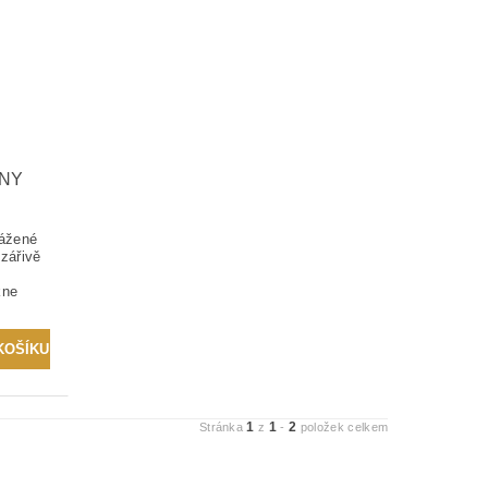
NY
vážené
zářivě
kne
1
1
2
Stránka
z
-
položek celkem