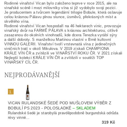
Rodinné vinařství Vican bylo založeno teprve v roce 2015, ale na
vinařské scéně i mezi milovníky vína si již vydobylo svoji pozici.
Je producentem a tvůrcem legendární trilogie Bobule, která oslavuje
celou krásnou Pálavu plnou slunce, úsměvů, překrásných míst a
skvělého vína.
Rodinné vinařství Vican hospodaří na 46 hektarech vinic, provozuje
vinařský dvůr na FARMĚ PÁLAVA s krásnou architekturou, citlivě
zasazenou do okolních vinohradů, kde dcera Terezka vyrábí sýry
a další dobroty. S manželkou Martinou vlastní v Brně kultovní
VINNOU GALERII. Vinařství tvoří vrstevnatá vína z jedinečných
viničních tratí v okolí Mikulova. V 2019 získali CHAMPIONA
KRÁLE VÍN ČR a zvítězili ve VINAŘSTVÍ ROKU ČR. V 2021 získali
Nejlepší kolekci KRÁLE VÍN ČR a zvítězili v soutěži TOP
VINAŘSKÝ CÍL ČR.
NEJPRODÁVANĚJŠÍ
1.
VICAN RULANDSKÉ ŠEDÉ POD MUŠLOVEM VÝBĚR Z
BOBULÍ PS 2023 - POLOSLADKÉ
–
SKLADEM
Rulandské šedé je starobylá pravděpodobně burgundská odrůda
révy vinné...
319 Kč