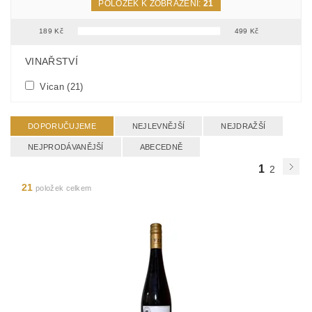
POLOŽEK K ZOBRAZENÍ:
21
189
Kč
499
Kč
FILTR PODLE PARAMETRŮ, VLASTNOSTÍ A VÝROBCŮ
VINAŘSTVÍ
Vican
(21)
DOPORUČUJEME
NEJLEVNĚJŠÍ
NEJDRAŽŠÍ
NEJPRODÁVANĚJŠÍ
ABECEDNĚ
1
2
21
položek celkem