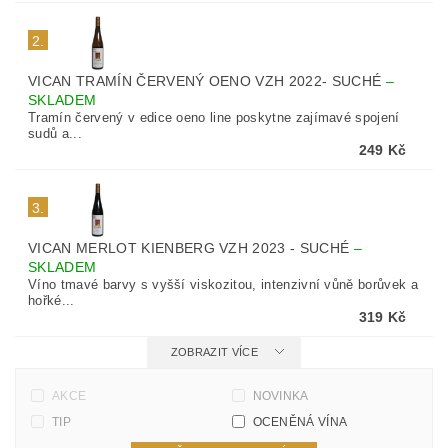
2.
VICAN TRAMÍN ČERVENÝ OENO VZH 2022- SUCHÉ
–
SKLADEM
Tramín červený v edice oeno line poskytne zajímavé spojení
sudů a...
249 Kč
3.
VICAN MERLOT KIENBERG VZH 2023 - SUCHÉ
–
SKLADEM
Víno tmavé barvy s vyšší viskozitou, intenzivní vůně borůvek a
hořké...
319 Kč
ZOBRAZIT VÍCE
AKCE
NOVINKA
TIP
OCENĚNÁ VÍNA