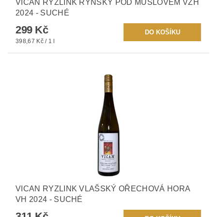
VICAN RYZLINK RÝNSKÝ POD MUŠLOVEM VZH
2024 - SUCHÉ
299 Kč
398,67 Kč / 1 l
VICAN RYZLINK VLAŠSKÝ OŘECHOVÁ HORA
VH 2024 - SUCHÉ
311 Kč