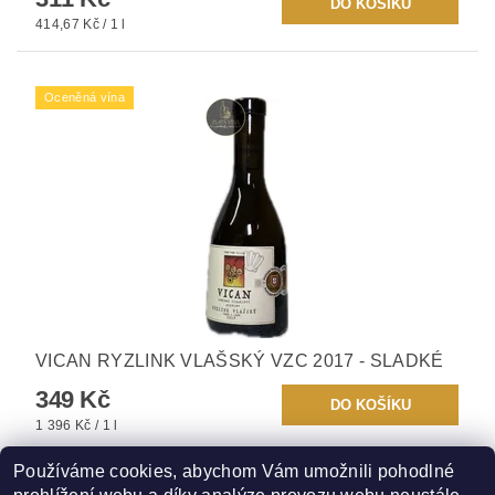
414,67 Kč / 1 l
Oceněná vína
VICAN RYZLINK VLAŠSKÝ VZC 2017 - SLADKÉ
349 Kč
1 396 Kč / 1 l
Používáme cookies, abychom Vám umožnili pohodlné
DALŠÍ PRODUKTY