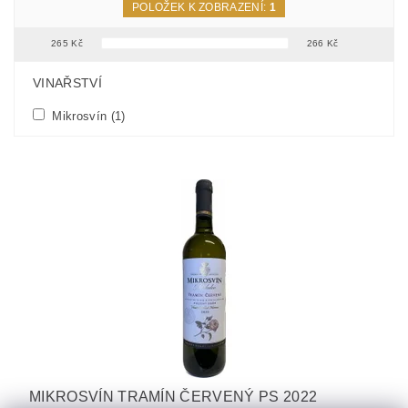
POLOŽEK K ZOBRAZENÍ:
1
265
Kč
266
Kč
FILTR PODLE PARAMETRŮ, VLASTNOSTÍ A VÝROBCŮ
VINAŘSTVÍ
Mikrosvín
(1)
MIKROSVÍN TRAMÍN ČERVENÝ PS 2022