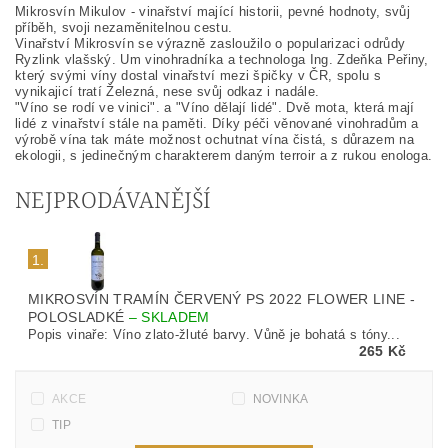
Mikrosvín Mikulov - vinařství mající historii, pevné hodnoty, svůj
příběh, svoji nezaměnitelnou cestu.
Vinařství Mikrosvín se výrazně zasloužilo o popularizaci odrůdy
Ryzlink vlašský. Um vinohradníka a technologa Ing. Zdeňka Peřiny,
který svými víny dostal vinařství mezi špičky v ČR, spolu s
vynikajicí tratí Železná, nese svůj odkaz i nadále.
"Víno se rodí ve vinici". a "Víno dělají lidé". Dvě mota, která mají
lidé z vinařství stále na paměti. Díky péči věnované vinohradům a
výrobě vína tak máte možnost ochutnat vína čistá, s důrazem na
ekologii, s jedinečným charakterem daným terroir a z rukou enologa.
NEJPRODÁVANĚJŠÍ
1.
MIKROSVÍN TRAMÍN ČERVENÝ PS 2022 FLOWER LINE -
POLOSLADKÉ
–
SKLADEM
Popis vinaře: Víno zlato-žluté barvy. Vůně je bohatá s tóny...
265 Kč
AKCE
NOVINKA
TIP