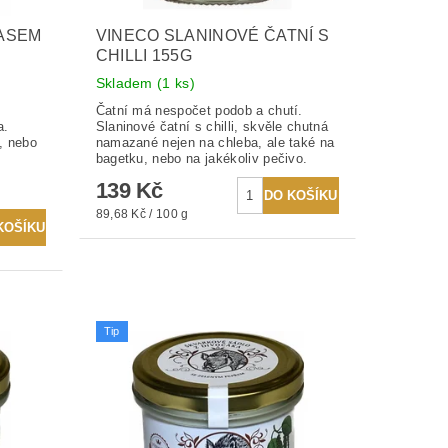
MASEM
VINECO SLANINOVÉ ČATNÍ S
CHILLI 155G
Skladem
(1 ks)
Čatní má nespočet podob a chutí.
a.
Slaninové čatní s chilli, skvěle chutná
, nebo
namazané nejen na chleba, ale také na
bagetku, nebo na jakékoliv pečivo.
139 Kč
89,68 Kč / 100 g
Tip