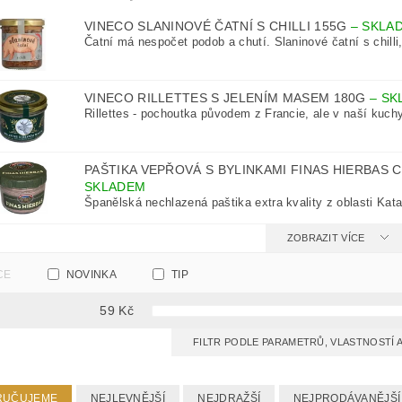
VINECO SLANINOVÉ ČATNÍ S CHILLI 155G
–
SKLA
Čatní má nespočet podob a chutí. Slaninové čatní s chilli,
VINECO RILLETTES S JELENÍM MASEM 180G
–
SK
Rillettes - pochoutka původem z Francie, ale v naší kuchyn
PAŠTIKA VEPŘOVÁ S BYLINKAMI FINAS HIERBAS
SKLADEM
Španělská nechlazená paštika extra kvality z oblasti Kata
ZOBRAZIT VÍCE
CE
NOVINKA
TIP
59
Kč
FILTR PODLE PARAMETRŮ, VLASTNOSTÍ
RUČUJEME
NEJLEVNĚJŠÍ
NEJDRAŽŠÍ
NEJPRODÁVANĚJŠÍ