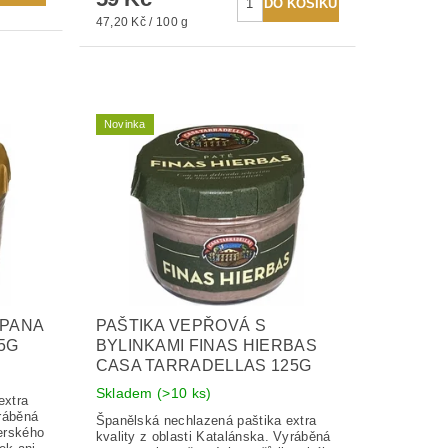
47,20 Kč / 100 g
Novinka
MPANA
PAŠTIKA VEPŘOVÁ S
5G
BYLINKAMI FINAS HIERBAS
CASA TARRADELLAS 125G
Skladem
(>10 ks)
extra
yráběná
Španělská nechlazená paštika extra
erského
kvality z oblasti Katalánska. Vyráběná