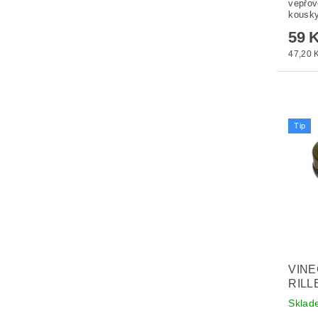
vepřov
kousky
59 
47,20 K
Tip
VIN
RILL
Skla