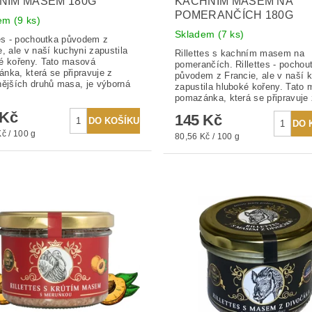
NÍM MASEM 180G
KACHNÍM MASEM NA
POMERANČÍCH 180G
dem
(9 ks)
Skladem
(7 ks)
tes - pochoutka původem z
e, ale v naší kuchyni zapustila
Rillettes s kachním masem na
é kořeny. Tato masová
pomerančích. Rillettes - pochou
nka, která se připravuje z
původem z Francie, ale v naší 
nějších druhů masa, je výborná
zapustila hluboké kořeny. Tato
pomazánka, která se připravuje 
 Kč
145 Kč
č / 100 g
80,56 Kč / 100 g