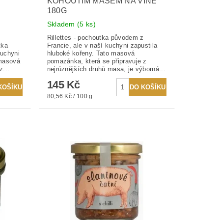
KOHOUTÍM MASEM NA VÍNĚ
180G
Skladem
(5 ks)
Rillettes - pochoutka původem z
tka
Francie, ale v naší kuchyni zapustila
kuchyni
hluboké kořeny. Tato masová
 masová
pomazánka, která se připravuje z
z...
nejrůznějších druhů masa, je výborná...
145 Kč
80,56 Kč / 100 g