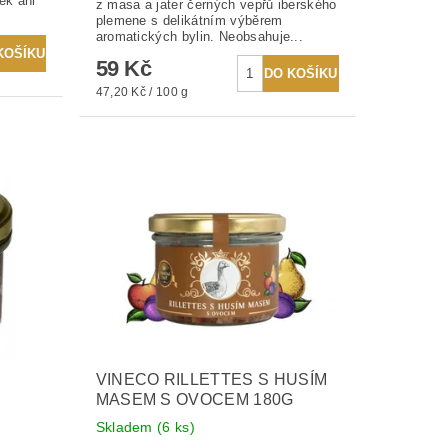
ek ani
z masa a jater černých vepřů iberského
plemene s delikátním výběrem
aromatických bylin. Neobsahuje...
59 Kč
47,20 Kč / 100 g
VINECO RILLETTES S HUSÍM
MASEM S OVOCEM 180G
Skladem
(6 ks)