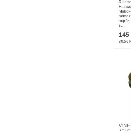
Rillet
Franci
hlubok
pomazá
nejrůz
s...
145
80,56 K
VINE