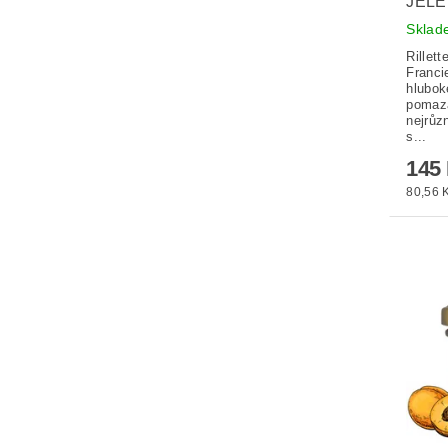
JELE
Skla
Rillet
Franci
hlubok
pomazá
nejrůz
s...
145
80,56 K