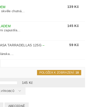
139 Kč
DEM
 skvěle chutná...
145 Kč
LADEM
i zapustila...
59 Kč
 CASA TARRADELLAS 125G
–
lánska....
POLOŽEK K ZOBRAZENÍ:
18
145
Kč
 A VÝROBCŮ
ABECEDNĚ