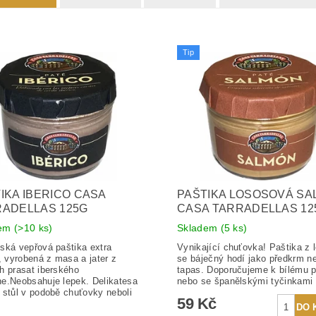
Tip
IKA IBERICO CASA
PAŠTIKA LOSOSOVÁ S
ADELLAS 125G
CASA TARRADELLAS 12
dem
(>10 ks)
Skladem
(5 ks)
ská vepřová paštika extra
Vynikající chuťovka! Paštika z 
y, vyrobená z masa a jater z
se báječný hodí jako předkrm ne
h prasat iberského
tapas. Doporučujeme k bílému p
e.Neobsahuje lepek. Delikatesa
nebo se španělskými tyčinkami 
 stůl v podobě chuťovky neboli
59 Kč