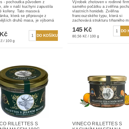
tes - pochoutka původem z
Výrobek zhotoven v rodinné fir
e, ale v naší kuchyni zapustila
samého počátku a zvěřina poch
é kořeny. Tato masová
vlastních honideb. Zvěřina
nka, která se připravuje z
francouzského typu, která si
nějších druhů masa, je výborná
zachovává strukturu trhaného m
145 Kč
 Kč
80,56 Kč / 100 g
č / 100 g
CO RILLETTES S
VINECO RILLETTES S