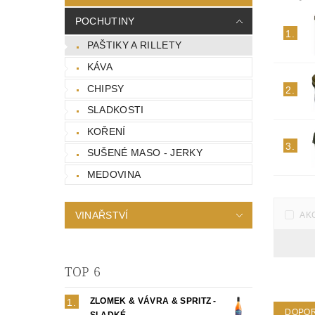
POCHUTINY
1.
PAŠTIKY A RILLETY
KÁVA
CHIPSY
2.
SLADKOSTI
KOŘENÍ
3.
SUŠENÉ MASO - JERKY
MEDOVINA
VINAŘSTVÍ
AK
TOP 6
ZLOMEK & VÁVRA & SPRITZ -
DOPO
SLADKÉ