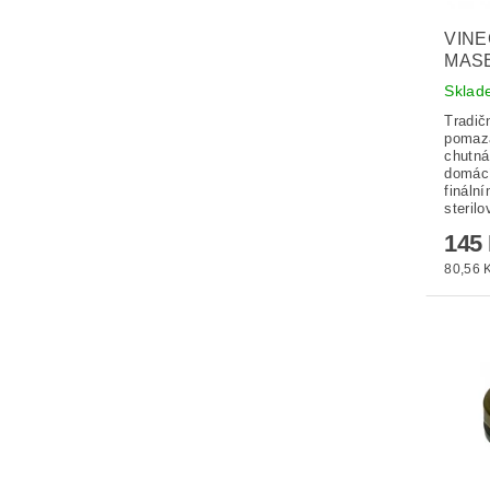
VINE
MAS
Skla
Tradič
pomazá
chutná
domác
fináln
steril
145
80,56 K