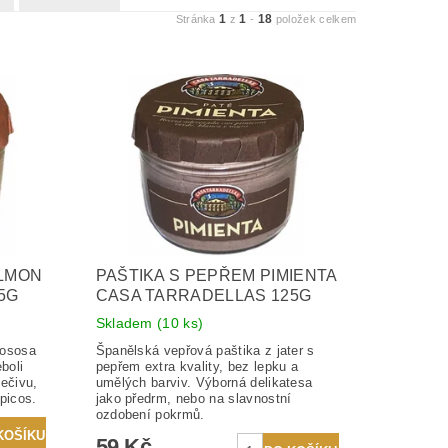
1
1
18
Stránka
z
-
položek celkem
ALMON
PAŠTIKA S PEPŘEM PIMIENTA
5G
CASA TARRADELLAS 125G
Skladem
(10 ks)
lososa
Španělská vepřová paštika z jater s
boli
pepřem extra kvality, bez lepku a
ečivu,
umělých barviv. Výborná delikatesa
picos.
jako předrm, nebo na slavnostní
ozdobení pokrmů.
59 Kč