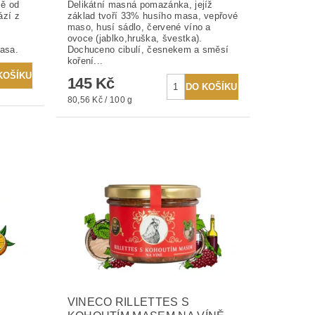
mě od
Delikátní masná pomazánka, jejíž
ází z
základ tvoří 33% husího masa, vepřové
maso, husí sádlo, červené víno a
ovoce (jablko,hruška, švestka).
asa.
Dochuceno cibulí, česnekem a směsí
koření...
145 Kč
80,56 Kč / 100 g
VINECO RILLETTES S