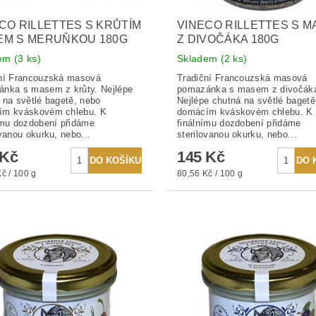
CO RILLETTES S KRŮTÍM
VINECO RILLETTES S 
EM S MERUŇKOU 180G
Z DIVOČÁKA 180G
dem
(3 ks)
Skladem
(2 ks)
ní Francouzská masová
Tradiční Francouzská masová
nka s masem z krůty. Nejlépe
pomazánka s masem z divočák
 na světlé bagetě, nebo
Nejlépe chutná na světlé bagetě
ím kváskovém chlebu. K
domácím kváskovém chlebu. K
ímu dozdobení přidáme
finálnímu dozdobení přidáme
ovanou okurku, nebo...
sterilovanou okurku, nebo...
 Kč
145 Kč
č / 100 g
80,56 Kč / 100 g