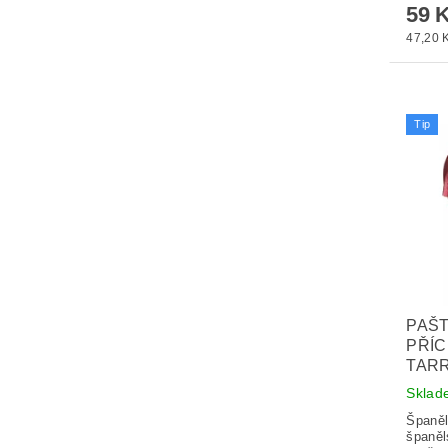
59 
47,20 K
Tip
PAŠT
PŘÍC
TARR
Skla
Španěl
španěl