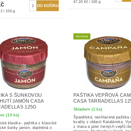
47,20 Kč / 100 g
Kč
č / 100 g
Novinka
IKA S ŠUNKOVOU
PAŠTIKA VEPŘOVÁ CA
HUTÍ JAMÓN CASA
CASA TARRADELLAS 12
ADELLAS 125G
Skladem
(1 ks)
dem
(10 ks)
Španělská, nechlazená paštika 
kvality z oblasti Katalánska. V
ská klasika - paštika z klasické
z masa a jater černých vepřů ib
ské šunky jamón, doplněná o