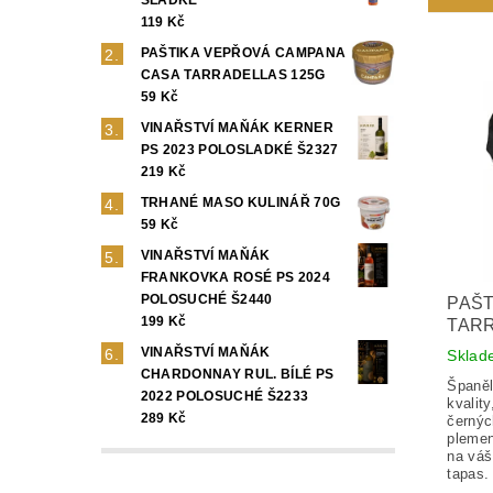
119 Kč
PAŠTIKA VEPŘOVÁ CAMPANA
CASA TARRADELLAS 125G
59 Kč
VINAŘSTVÍ MAŇÁK KERNER
PS 2023 POLOSLADKÉ Š2327
219 Kč
TRHANÉ MASO KULINÁŘ 70G
59 Kč
VINAŘSTVÍ MAŇÁK
FRANKOVKA ROSÉ PS 2024
POLOSUCHÉ Š2440
PAŠT
199 Kč
TARR
VINAŘSTVÍ MAŇÁK
Skla
CHARDONNAY RUL. BÍLÉ PS
Španěl
2022 POLOSUCHÉ Š2233
kvalit
289 Kč
černýc
plemen
na váš
tapas.