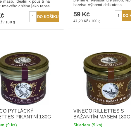
plemene. Neobsahuje škrob, lep
é maso. Ideální k použití na
barviva.Výborná delikatesa...
 tmavého chléba jako tapas.
59 Kč
Kč
47,20 Kč / 100 g
č / 100 g
ECO PYTLÁCKÝ
VINECO RILLETTES S
ETTES PIKANTNÍ 180G
BAŽANTÍM MASEM 180G
dem
(9 ks)
Skladem
(9 ks)