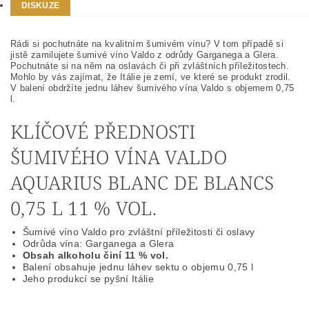
DISKUZE
Rádi si pochutnáte na kvalitním šumivém vínu? V tom případě si
jistě zamilujete šumivé víno Valdo z odrůdy Garganega a Glera.
Pochutnáte si na něm na oslavách či při zvláštních příležitostech.
Mohlo by vás zajímat, že Itálie je zemí, ve které se produkt zrodil.
V balení obdržíte jednu láhev šumivého vína Valdo s objemem 0,75
l.
KLÍČOVÉ PŘEDNOSTI
ŠUMIVÉHO VÍNA VALDO
AQUARIUS BLANC DE BLANCS
0,75 L 11 % VOL.
Šumivé víno Valdo pro zvláštní příležitosti či oslavy
Odrůda vína: Garganega a Glera
Obsah alkoholu činí
11 % vol.
Balení obsahuje jednu láhev sektu o objemu 0,75 l
Jeho produkcí se pyšní Itálie