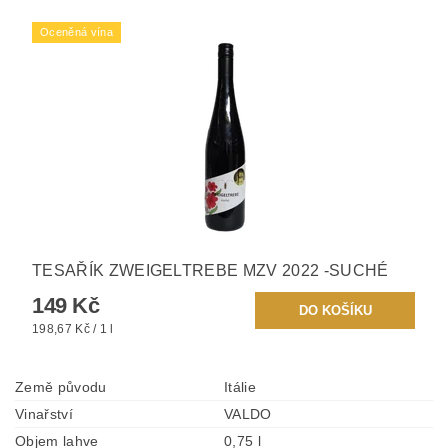
Oceněná vína
TESAŘÍK ZWEIGELTREBE MZV 2022 -SUCHÉ
149 Kč
198,67 Kč / 1 l
Země původu
Itálie
Vinařství
VALDO
Objem lahve
0,75 l