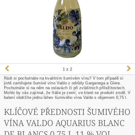
1
z 2
Rádi si pochutnáte na kvalitním šumivém vínu? V tom případě si
jistě zamilujete šumivé víno Valdo z odrůdy Garganega a Glera.
Pochutnáte si na něm na oslavách či při zvláštních příležitostech.
Mohlo by vás zajímat, že Itálie je zemí, ve které se produkt zrodil. V
balení obdržíte jednu láhev šumivého vína Valdo s objemem 0,75 l.
KLÍČOVÉ PŘEDNOSTI ŠUMIVÉHO
VÍNA VALDO AQUARIUS BLANC
DE BLANCS 0,75 L 11 % VOL.