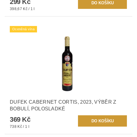
299 Kč
398,67 Kč / 1 l
Oceněná vína
DUFEK CABERNET CORTIS, 2023, VÝBĚR Z
BOBULÍ, POLOSLADKÉ
369 Kč
738 Kč / 1 l