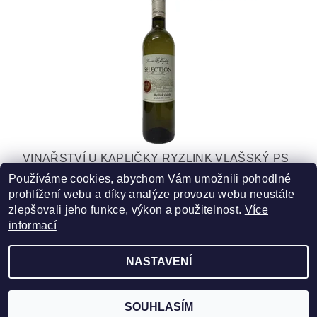
VINAŘSTVÍ U KAPLIČKY RYZLINK VLAŠSKÝ PS
2024 SELECTION - SUCHÉ
Používáme cookies, abychom Vám umožnili pohodlné
prohlížení webu a díky analýze provozu webu neustále
219 Kč
zlepšovali jeho funkce, výkon a použitelnost.
Více
informací
NASTAVENÍ
2026 ©
ZLATÁ VÍNA
, všechna práva vyhrazena
Vytvořil Shoptet
SOUHLASÍM