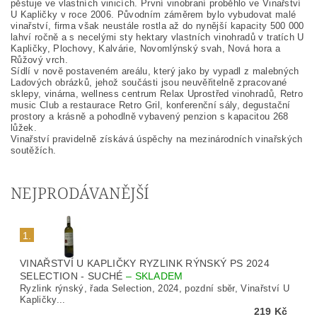
pěstuje ve vlastních vinicích. První vinobraní proběhlo ve Vinařství
U Kapličky v roce 2006. Původním záměrem bylo vybudovat malé
vinařství, firma však neustále rostla až do nynější kapacity 500 000
lahví ročně a s necelými sty hektary vlastních vinohradů v tratích U
Kapličky, Plochovy, Kalvárie, Novomlýnský svah, Nová hora a
Růžový vrch.
Sídlí v nově postaveném areálu, který jako by vypadl z malebných
Ladových obrázků, jehož součásti jsou neuvěřitelně zpracované
sklepy, vinárna, wellness centrum Relax Uprostřed vinohradů, Retro
music Club a restaurace Retro Gril, konferenční sály, degustační
prostory a krásně a pohodlně vybavený penzion s kapacitou 268
lůžek.
Vinařství pravidelně získává úspěchy na mezinárodních vinařských
soutěžích.
NEJPRODÁVANĚJŠÍ
1.
VINAŘSTVÍ U KAPLIČKY RYZLINK RÝNSKÝ PS 2024
SELECTION - SUCHÉ
–
SKLADEM
Ryzlink rýnský, řada Selection, 2024, pozdní sběr, Vinařství U
Kapličky...
219 Kč