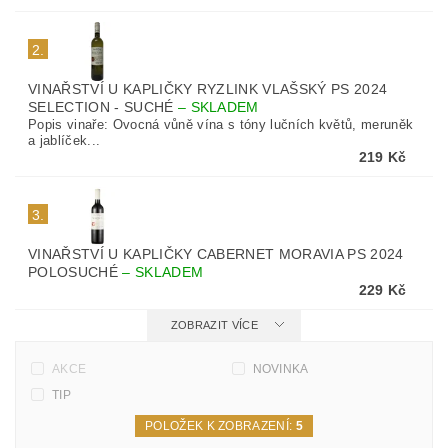
2.
VINAŘSTVÍ U KAPLIČKY RYZLINK VLAŠSKÝ PS 2024
SELECTION - SUCHÉ
–
SKLADEM
Popis vinaře: Ovocná vůně vína s tóny lučních květů, meruněk
a jablíček...
219 Kč
3.
VINAŘSTVÍ U KAPLIČKY CABERNET MORAVIA PS 2024
POLOSUCHÉ
–
SKLADEM
229 Kč
ZOBRAZIT VÍCE
AKCE
NOVINKA
TIP
POLOŽEK K ZOBRAZENÍ:
5