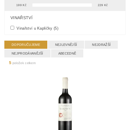
199
Kč
229
Kč
FILTR PODLE PARAMETRŮ, VLASTNOSTÍ A VÝROBCŮ
VINAŘSTVÍ
Vinařství u Kapličky
(5)
DOPORUČUJEME
NEJLEVNĚJŠÍ
NEJDRAŽŠÍ
NEJPRODÁVANĚJŠÍ
ABECEDNĚ
5
položek celkem