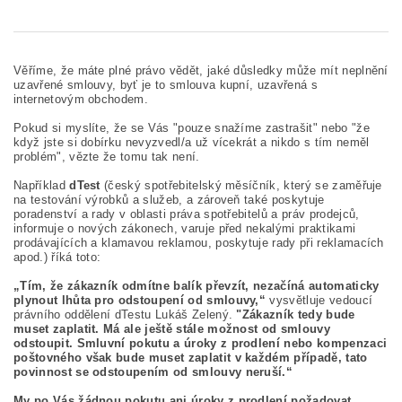
Věříme, že máte plné právo vědět, jaké důsledky může mít neplnění
uzavřené smlouvy, byť je to smlouva kupní, uzavřená s
internetovým obchodem.
Pokud si myslíte, že se Vás "pouze snažíme zastrašit" nebo "že
když jste si dobírku nevyzvedl/a už vícekrát a nikdo s tím neměl
problém", vězte že tomu tak není.
Například
dTest
(český spotřebitelský měsíčník, který se zaměřuje
na testování výrobků a služeb, a zároveň také poskytuje
poradenství a rady v oblasti práva spotřebitelů a práv prodejců,
informuje o nových zákonech, varuje před nekalými praktikami
prodávajících a klamavou reklamou, poskytuje rady při reklamacích
apod.) říká toto:
„Tím, že zákazník odmítne balík převzít, nezačíná automaticky
plynout lhůta pro odstoupení od smlouvy,“
vysvětluje vedoucí
právního oddělení dTestu Lukáš Zelený.
"Zákazník tedy bude
muset zaplatit. Má ale ještě stále možnost od smlouvy
odstoupit. Smluvní pokutu a úroky z prodlení nebo kompenzaci
poštovného však bude muset zaplatit v každém případě, tato
povinnost se odstoupením od smlouvy neruší.“
My po Vás žádnou pokutu ani úroky z prodlení požadovat