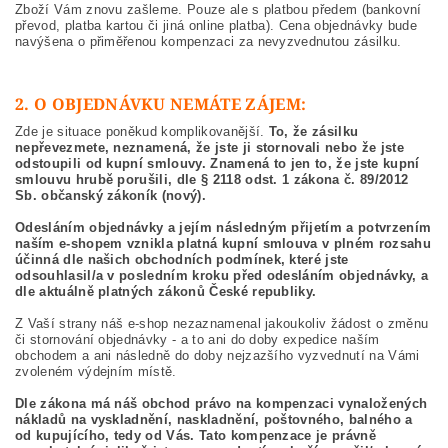
Zboží Vám znovu zašleme. Pouze ale s platbou předem (bankovní
převod, platba kartou či jiná online platba). Cena objednávky bude
navýšena o přiměřenou kompenzaci za nevyzvednutou zásilku.
2. O OBJEDNÁVKU NEMÁTE ZÁJEM:
Zde je situace poněkud komplikovanější.
To, že zásilku
nepřevezmete, neznamená, že jste ji stornovali nebo že jste
odstoupili od kupní smlouvy. Znamená to jen to, že jste kupní
smlouvu hrubě porušili, dle § 2118 odst. 1 zákona č. 89/2012
Sb. občanský zákoník (nový).
Odesláním objednávky a jejím následným přijetím a potvrzením
naším e-shopem vznikla platná kupní smlouva v plném rozsahu
účinná dle našich obchodních podmínek, které jste
odsouhlasil/a v posledním kroku před odesláním objednávky, a
dle aktuálně platných zákonů České republiky.
Z Vaší strany náš e-shop nezaznamenal jakoukoliv žádost o změnu
či stornování objednávky - a to ani do doby expedice naším
obchodem a ani následně do doby nejzazšího vyzvednutí na Vámi
zvoleném výdejním místě.
Dle zákona má náš obchod právo na kompenzaci vynaložených
nákladů na vyskladnění, naskladnění, poštovného, balného a
od kupujícího, tedy od Vás. Tato kompenzace je právně