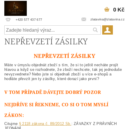
0 Kč
zlatavina@zlatavina.cz
+420 577 437 677
NEPŘEVZETÍ ZÁSILKY
NEPŘEVZETÍ ZÁSILKY
Máte v úmyslu objednát zboží s tím, že si to ještě necháte projít
hlavou a když se rozhodnete, že zboží nechcete, tak jej jednoduše
nevyzvednete? Nebo jste si objednali zboží u více e-shopů a
hodláte převzít jen ty zásilky, které dorazí jako první?
V TOM PŘÍPADĚ DÁVEJTE DOBRÝ POZOR
NEJDŘÍVE SI ŘEKNEME, CO SI O TOM MYSLÍ
ZÁKON:
Citujme
§ 2118 zákona č. 89/2012 Sb.
: ZÁVAZKY Z PRÁVNÍCH
JEDNÁNÍ