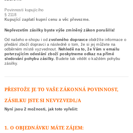
Povinnosti kupujícího
§ 2118
Kupující zaplatí kupní cenu a věc převezme.
Nepřevzetím zásilky byste výše zmíněný zákon porušil/a!
Od našeho e-shopu i od
zvoleného dopravce
obdržíte informace o
předání zboží dopravci a následně o tom, že si jej můžete na
odběrném místě vyzvednout.
Nehledě na to, že Vám v emailu
potvrzujícím odeslání zboží poskytneme odkaz na přímé
sledování pohybu zásilky.
Budete tak vědět o každém pohybu
zásilky.
PŘESTOŽE JE TO VAŠE ZÁKONNÁ POVINNOST,
ZÁSILKU JSTE SI NEVYZVEDL/A
Nyní jsou 2 možnosti, jak toto vyřešit:
1. O OBJEDNÁVKU MÁTE ZÁJEM: