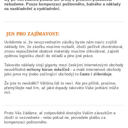
nebudeme. Pouze kompenzaci poštovného, balného a náklady
na naskladnění a vyskladnění.
JEN PRO ZAJÍMAVOST:
Uvědomte si, že nevyzvednutím zásilky byste nám navíc zvýšili
náklady tím, že zásilku musíme rozbalit, zboží pečlivě zkontrolovat,
znovu nepoužitelné obalové materiály musíme zlikvidovat, zajistit
zpětnou logistiku zboží do skladů a plno jiné práce.
Takovéto náklady stojí giganty mezi českými internetovými obchody
neuvěřitelné
miliony korun měsíčně
- a malé internetové obchody
jako jsme my (nebo začínající obchody) to
často i zlikviduje
.
Že jste to nevěděli? Většina lidí to neví. Ale pro příště, prosíme,
přemýšlejte nad tím, až jaké dopady takovéto Vaše jednání může
mít.
Proto Vás žádáme, ať zodpovědně dostojíte Vašim závazkům a
zboží si vezvednete - nebo pokud ne, provedete platbu za
kompenzaci poštovného.