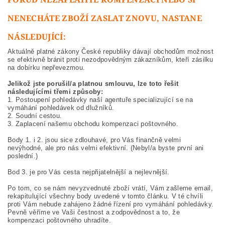
NENECHÁTE ZBOŽÍ ZASLAT ZNOVU, NASTANE
NÁSLEDUJÍCÍ:
Aktuálně platné zákony České republiky dávají obchodům možnost
se efektivně bránit proti nezodpovědným zákazníkům, kteří zásilku
na dobírku nepřevezmou.
Jelikož jste porušil/a platnou smlouvu, lze toto řešit
následujícími třemi způsoby:
1. Postoupení pohledávky naší agentuře specializující se na
vymáhání pohledávek od dlužníků.
2. Soudní cestou.
3. Zaplacení našemu obchodu kompenzaci poštovného.
Body 1. i 2. jsou sice zdlouhavé, pro Vás finančně velmi
nevýhodné, ale pro nás velmi efektivní. (Nebyl/a byste první ani
poslední.)
Bod 3. je pro Vás cesta nejpřijatelnější a nejlevnější.
Po tom, co se nám nevyzvednuté zboží vrátí, Vám zašleme email,
rekapitulující všechny body uvedené v tomto článku. V té chvíli
proti Vám nebude zahájeno žádné řízení pro vymáhání pohledávky.
Pevně věříme ve Vaši čestnost a zodpovědnost a to, že
kompenzaci poštovného uhradíte.