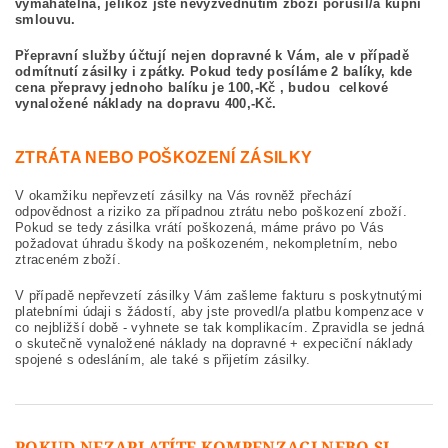
vymahatelná, jelikož jste nevyzvednutím zboží porušil/a kupní
smlouvu.
Přepravní služby účtují nejen dopravné k Vám, ale v případě
odmítnutí zásilky i zpátky. Pokud tedy posíláme 2 balíky, kde
cena přepravy jednoho balíku je 100,-Kč , budou celkové
vynaložené náklady na dopravu 400,-Kč.
ZTRÁTA NEBO POŠKOZENÍ ZÁSILKY
V okamžiku nepřevzetí zásilky na Vás rovněž přechází
odpovědnost a riziko za případnou ztrátu nebo poškození zboží.
Pokud se tedy zásilka vrátí poškozená, máme právo po Vás
požadovat úhradu škody na poškozeném, nekompletním, nebo
ztraceném zboží.
V případě nepřevzetí zásilky Vám zašleme fakturu s poskytnutými
platebními údaji s žádostí, aby jste provedl/a platbu kompenzace v
co nejbližší době - vyhnete se tak komplikacím. Zpravidla se jedná
o skutečně vynaložené náklady na dopravné + expeciční náklady
spojené s odesláním, ale také s přijetím zásilky.
POKUD NEZAPLATÍTE KOMPENZACI NEBO SI