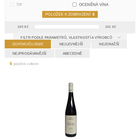
TIP
OCENĚNÁ VÍNA
POLOŽEK K ZOBRAZENÍ:
6
185
Kč
241
Kč
FILTR PODLE PARAMETRŮ, VLASTNOSTÍ A VÝROBCŮ
DOPORUČUJEME
NEJLEVNĚJŠÍ
NEJDRAŽŠÍ
NEJPRODÁVANĚJŠÍ
ABECEDNĚ
6
položek celkem