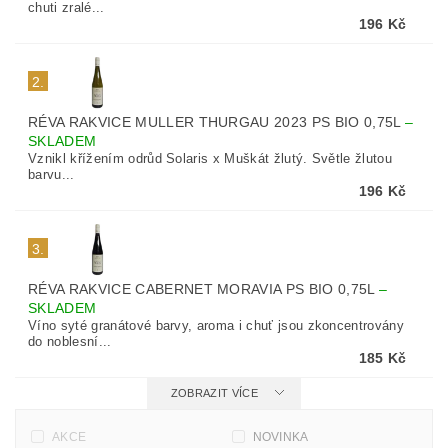
chuti zralé...
196 Kč
2.
RÉVA RAKVICE MULLER THURGAU 2023 PS BIO 0,75L
–
SKLADEM
Vznikl křížením odrůd Solaris x Muškát žlutý. Světle žlutou
barvu...
196 Kč
3.
RÉVA RAKVICE CABERNET MORAVIA PS BIO 0,75L
–
SKLADEM
Víno syté granátové barvy, aroma i chuť jsou zkoncentrovány
do noblesní...
185 Kč
ZOBRAZIT VÍCE
AKCE
NOVINKA