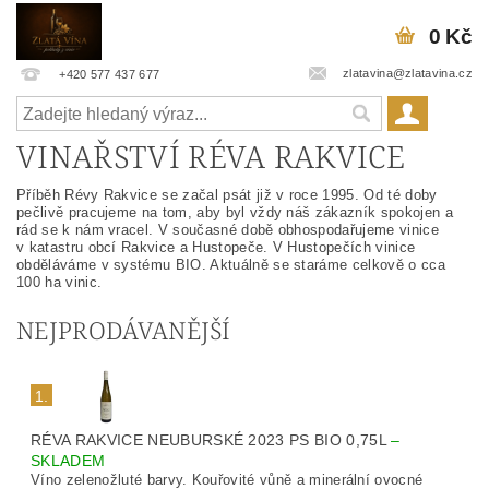
0 Kč
zlatavina@zlatavina.cz
+420 577 437 677
VINAŘSTVÍ RÉVA RAKVICE
Příběh Révy Rakvice se začal psát již v roce 1995. Od té doby
pečlivě pracujeme na tom, aby byl vždy náš zákazník spokojen a
rád se k nám vracel. V současné době obhospodařujeme vinice
v katastru obcí Rakvice a Hustopeče. V Hustopečích vinice
obděláváme v systému BIO. Aktuálně se staráme celkově o cca
100 ha vinic.
NEJPRODÁVANĚJŠÍ
1.
RÉVA RAKVICE NEUBURSKÉ 2023 PS BIO 0,75L
–
SKLADEM
Víno zelenožluté barvy. Kouřovité vůně a minerální ovocné