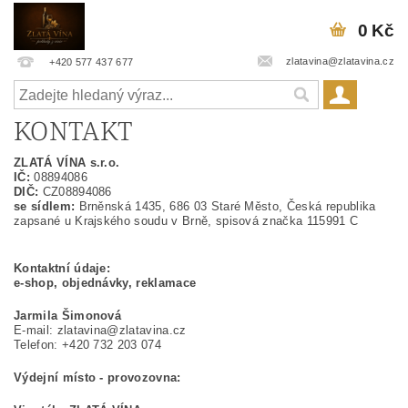
0 Kč
zlatavina@zlatavina.cz
+420 577 437 677
KONTAKT
ZLATÁ VÍNA s.r.o.
IČ:
08894086
DIČ:
CZ08894086
se sídlem:
Brněnská 1435, 686 03 Staré Město, Česká republika
zapsané u Krajského soudu v Brně, spisová značka 115991 C
Kontaktní údaje:
e-shop, objednávky, reklamace
Jarmila Šimonová
E-mail: zlatavina@zlatavina.cz
Telefon: +420 732 203 074
Výdejní místo - provozovna: