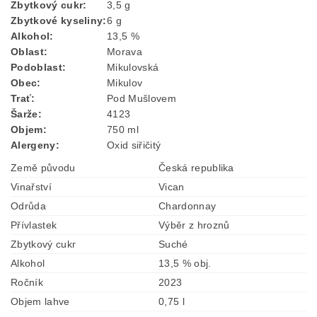
Zbytkový cukr
:
3,5 g
Zbytkové kyseliny
:
6 g
Alkohol
:
13,5 %
Oblast
:
Morava
Podoblast
:
Mikulovská
Obec
:
Mikulov
Trať
:
Pod Mušlovem
Šarže
:
4123
Objem
:
750 ml
Alergeny
:
Oxid siřičitý
Země původu
Česká republika
Vinařství
Vican
Odrůda
Chardonnay
Přívlastek
Výběr z hroznů
Zbytkový cukr
Suché
Alkohol
13,5 % obj.
Ročník
2023
Objem lahve
0,75 l