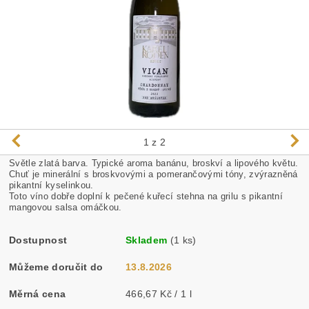
1
z 2
Světle zlatá barva. Typické aroma banánu, broskví a lipového květu.
Chuť je minerální s broskvovými a pomerančovými tóny, zvýrazněná
pikantní kyselinkou.
Toto víno dobře doplní k pečené kuřecí stehna na grilu s pikantní
mangovou salsa omáčkou.
Dostupnost
Skladem
(1 ks)
Můžeme doručit do
13.8.2026
Měrná cena
466,67 Kč / 1 l