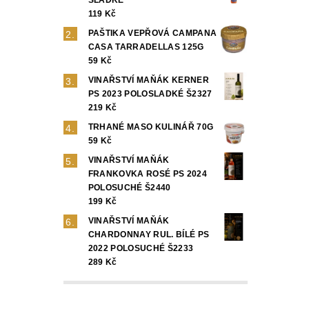
119 Kč
PAŠTIKA VEPŘOVÁ CAMPANA
CASA TARRADELLAS 125G
59 Kč
VINAŘSTVÍ MAŇÁK KERNER
PS 2023 POLOSLADKÉ Š2327
219 Kč
TRHANÉ MASO KULINÁŘ 70G
59 Kč
VINAŘSTVÍ MAŇÁK
FRANKOVKA ROSÉ PS 2024
POLOSUCHÉ Š2440
199 Kč
VINAŘSTVÍ MAŇÁK
CHARDONNAY RUL. BÍLÉ PS
2022 POLOSUCHÉ Š2233
289 Kč