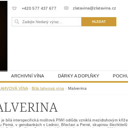
zlatavina@zlatavina.cz
+420 577 437 677
ARCHIVNÍ VÍNA
DÁRKY A DOPLŇKY
POCHU
LAHVOVÁ VÍNA
Bílá lahvová vína
Malverina
LVERINA
 je bílá interspecifická moštová PIWI odrůda vzniklá mezidruhovým kříž
u Perná, v genobankách v Lednici, Břeclavi a Perné, skupinou šlechtitelů 