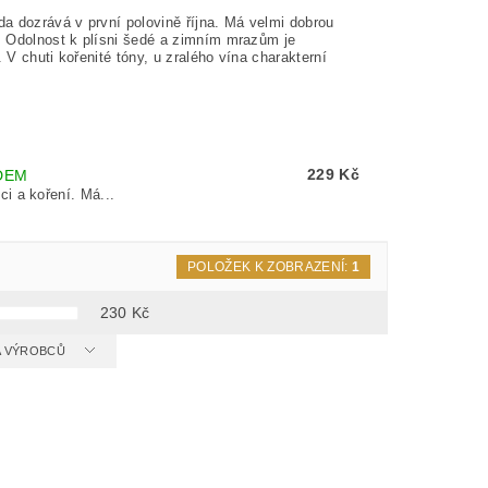
da dozrává v první polovině října. Má velmi dobrou
). Odolnost k plísni šedé a zimním mrazům je
 V chuti kořenité tóny, u zralého vína charakterní
229 Kč
DEM
i a koření. Má...
POLOŽEK K ZOBRAZENÍ:
1
230
Kč
 A VÝROBCŮ