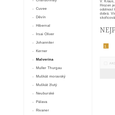
Chardonnay
V. Kraus,
Hrozen je
Cuvee
odolnost 
dobrá. Ví
Děvín
skořicová
Hibernal
NEJ
Irsai Oliver
Johanniter
1.
Kerner
Malverina
AK
Muller Thurgau
Muškát moravský
Muškát žlutý
Neuburské
Pálava
Rivaner