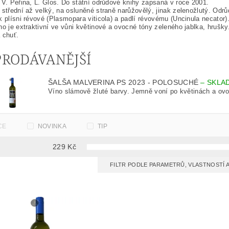
 V. Peřina, L. Glos. Do státní odrůdové knihy zapsaná v roce 2001.
 střední až velký, na osluněné straně narůžovělý, jinak zelenožlutý. Odrů
k plísni révové (Plasmopara viticola) a padlí révovému (Uncinula necator
no je extraktivní ve vůni květinové a ovocné tóny zeleného jablka, hrušky.
 chuť.
PRODÁVANĚJŠÍ
ŠALŠA MALVERINA PS 2023 - POLOSUCHÉ
–
SKLA
Víno slámově žluté barvy. Jemně voní po květinách a ovoc
CE
NOVINKA
TIP
229
Kč
FILTR PODLE PARAMETRŮ, VLASTNOSTÍ