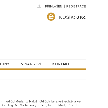
|
PŘIHLÁŠENÍ
REGISTRACE
KOŠÍK:
0 Kč
TINY
VINAŘSTVÍ
KONTAKT
ením odrůd Merlan x Rakiš. Odrůda byla vyšlechtěna ve
Doc. Ing. M. Michlovský, CSc., Ing. F. Mádl, Prof. Ing.