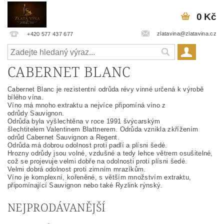
0 Kč
zlatavina@zlatavina.cz
+420 577 437 677
CABERNET BLANC
Cabernet Blanc je rezistentní odrůda révy vinné určená k výrobě
bílého vína.
Víno má mnoho extraktu a nejvíce připomíná víno z
odrůdy Sauvignon.
Odrůda byla vyšlechtěna v roce 1991 švýcarským
šlechtitelem Valentinem Blattnerem. Odrůda vznikla zkřížením
odrůd Cabernet Sauvignon a Regent.
Odrůda má dobrou odolnost proti padlí a plísni šedé.
Hrozny odrůdy jsou volné, vzdušné a tedy lehce větrem osušitelné,
což se projevuje velmi dobře na odolnosti proti plísni šedé.
Velmi dobrá odolnost proti zimním mrazíkům.
Víno je komplexní, kořeněné, s větším množstvím extraktu,
připomínající Sauvignon nebo také Ryzlink rýnský.
NEJPRODÁVANĚJŠÍ