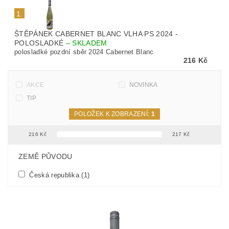
1.
ŠTĚPÁNEK CABERNET BLANC VLHA PS 2024 -
POLOSLADKÉ
–
SKLADEM
polosladké pozdní sběr 2024 Cabernet Blanc
216 Kč
AKCE
NOVINKA
TIP
POLOŽEK K ZOBRAZENÍ:
1
216
Kč
217
Kč
FILTR PODLE PARAMETRŮ, VLASTNOSTÍ A VÝROBCŮ
ZEMĚ PŮVODU
Česká republika
(1)