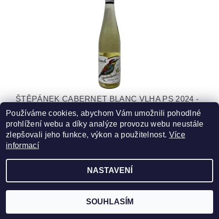
ŠTĚPÁNEK CABERNET BLANC VLHA PS 2024 -
POLOSLADKÉ
Používáme cookies, abychom Vám umožnili pohodlné
prohlížení webu a díky analýze provozu webu neustále
216 Kč
zlepšovali jeho funkce, výkon a použitelnost.
Více
informací
NASTAVENÍ
2026 ©
ZLATÁ VÍNA
, všechna práva vyhrazena
Vytvořil Shoptet
SOUHLASÍM