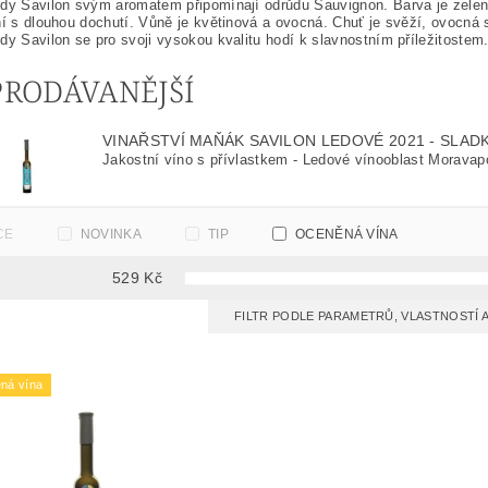
dy Savilon svým aromatem připomínají odrůdu Sauvignon. Barva je zelenož
ní s dlouhou dochutí. Vůně je květinová a ovocná. Chuť je svěží, ovocná 
dy Savilon se pro svoji vysokou kvalitu hodí k slavnostním příležitostem.
PRODÁVANĚJŠÍ
VINAŘSTVÍ MAŇÁK SAVILON LEDOVÉ 2021 - SLAD
Jakostní víno s přívlastkem - Ledové vínooblast Moravapo
CE
NOVINKA
TIP
OCENĚNÁ VÍNA
529
Kč
FILTR PODLE PARAMETRŮ, VLASTNOSTÍ
ná vína