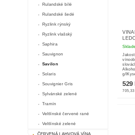
Rulandské bílé
Rulandské šedé
Ryzlink rýnský
VINA
Ryzlink vlašský
LEDO
Saphira
Skla
Sauvignon
Jakost
vínoob
Savilon
slovác
Alkoho
Solaris
g/lKyse
529
Souvignier Gris
705,33 
Sylvánské zelené
Tramín
Veltlínské červené rané
Veltlínské zelené
ČERVENÁ LAHVOVÁ VÍNA