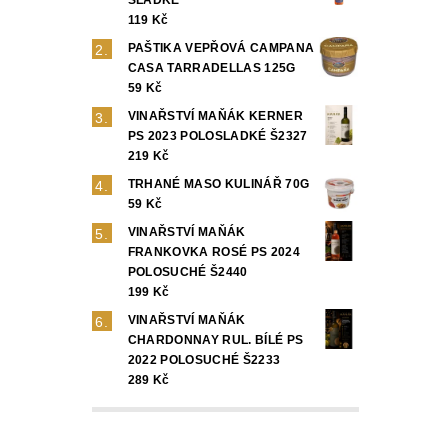
119 Kč
PAŠTIKA VEPŘOVÁ CAMPANA
CASA TARRADELLAS 125G
59 Kč
VINAŘSTVÍ MAŇÁK KERNER
PS 2023 POLOSLADKÉ Š2327
219 Kč
TRHANÉ MASO KULINÁŘ 70G
59 Kč
VINAŘSTVÍ MAŇÁK
FRANKOVKA ROSÉ PS 2024
POLOSUCHÉ Š2440
199 Kč
VINAŘSTVÍ MAŇÁK
CHARDONNAY RUL. BÍLÉ PS
2022 POLOSUCHÉ Š2233
289 Kč