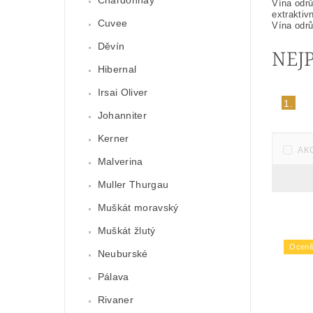
Chardonnay
Vína odrů
extraktiv
Cuvee
Vína odrů
Děvín
NEJ
Hibernal
Irsai Oliver
1.
Johanniter
Kerner
AK
Malverina
Muller Thurgau
Muškát moravský
Muškát žlutý
Oceně
Neuburské
Pálava
Rivaner