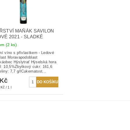
ŘSTVÍ MAŇÁK SAVILON
VÉ 2021 - SLADKÉ
dem
(2 ks)
ní víno s přívlastkem - Ledové
last Moravapodoblast
káobec Hýslytrať Hýselská hora
l: 10,5%Zbytkový cukr: 161,6
liny: 7,7 g/lCukernatost...
 Kč
Kč / 1 l