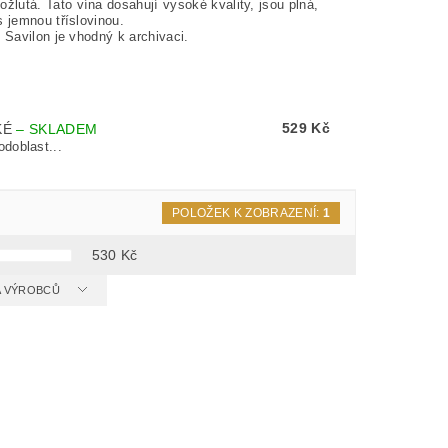
lutá. Tato vína dosahují vysoké kvality, jsou plná,
s jemnou tříslovinou.
 Savilon je vhodný k archivaci.
529 Kč
KÉ
–
SKLADEM
doblast...
POLOŽEK K ZOBRAZENÍ:
1
530
Kč
 A VÝROBCŮ