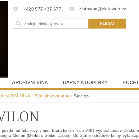
zlatavina@zlatavina.cz
+420 577 437 677
ARCHIVNÍ VÍNA
DÁRKY A DOPLŇKY
POCHU
LAHVOVÁ VÍNA
Bílá lahvová vína
Savilon
VILON
e pozdní odrůda révy vinné, která byla v roce 2001 vyšlechtěna v České re
ané) a Merlan (Merlot x Seibel 13666). Do Státní odrůdové knihy byla za