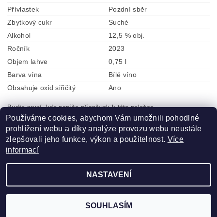
Přívlastek
Pozdní sběr
Zbytkový cukr
Suché
Alkohol
12,5 % obj.
Ročník
2023
Objem lahve
0,75 l
Barva vína
Bílé víno
Obsahuje oxid siřičitý
Ano
Buďte první, kdo napíše příspěvek k této položce.
Používáme cookies, abychom Vám umožnili pohodlné
Přidat komentář
prohlížení webu a díky analýze provozu webu neustále
zlepšovali jeho funkce, výkon a použitelnost.
Více
informací
NASTAVENÍ
2026 ©
ZLATÁ VÍNA
, všechna práva vyhrazena
Vytvořil Shoptet
SOUHLASÍM