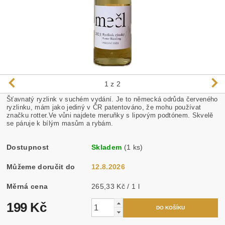
1
z 2
Šťavnatý ryzlink v suchém vydání. Je to německá odrůda červeného
ryzlinku, mám jako jediný v ČR patentováno, že mohu používat
značku rotter.Ve vůni najdete meruňky s lipovým podtónem. Skvelě
se páruje k bílým masům a rybám.
Dostupnost
Skladem
(1 ks)
Můžeme doručit do
12.8.2026
Měrná cena
265,33 Kč / 1 l
199 Kč