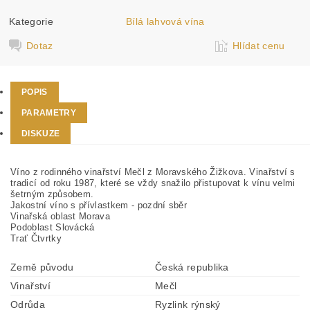
Kategorie
Bílá lahvová vína
Dotaz
Hlídat cenu
POPIS
PARAMETRY
DISKUZE
Víno z rodinného vinařství Mečl z Moravského Žižkova. Vinařství s
tradicí od roku 1987, které se vždy snažilo přistupovat k vínu velmi
šetrným způsobem.
Jakostní víno s přívlastkem - pozdní sběr
Vinařská oblast Morava
Podoblast Slovácká
Trať Čtvrtky
Země původu
Česká republika
Vinařství
Mečl
Odrůda
Ryzlink rýnský