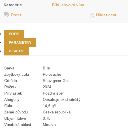
Kategorie
Bílá lahvová vína
Dotaz
Hlídat cenu
POPIS
PARAMETRY
DISKUZE
Barva
Bílé
Zbytkový cukr
Polosuché
Odrůda
Souvignier Gris
Ročník
2024
Přívlastek
Pozdní sběr
Alergeny
Obsahuje oxid siřičitý
Cukr
14,6 g/l
Země původu
Česká republika
Objem láhve
0,75 l
Vinařská oblast
Morava