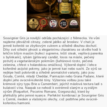
Souvignier Gris je novější odrůda pocházející z Německa. Ve vůni
najdeme převážně citrusy, zelené jablko až broskev. V chuti je
jemně kořenité se zbytkovým cukrem a středně dlouhou dochutí.
Díky své střední plnosti a elegantnímu charakteru se skvěle hodí k
lehčím bílým masům (kuřecí supreme, krůtí steak, vepřová panenka
s bylinkami), rybám (grilovaný candát, losos na másle, pečený
pstruh) a vegetariánským pokrmům (šafránové rizoto, pečená
zelenina, chřest s holandskou omáčkou). Výborně doplní i lehce
kořeněné asijské pokrmy, jako je jemné kari nebo sushi. Ze sýrů se
nejlépe hodí polotvrdé a středně aromatické varianty, jako jsou
Gouda, Comté, mladý Cheddar, Parmazán nebo Grana Padano, které
doplní jeho ovocně-kořenité tóny. Výbornou volbou jsou také
krémové sýry typu Brie a Camembert, jejichž máslová textura ladí s
kulatostí vína. Naopak se nehodí k extrémně slaným a vyzrálým
sýrům (Roquefort, Pecorino Romano, Gorgonzola), které by
přehlušily jeho jemné nuance. Perfektní kombinací je Souvignier Gris
s Comté, medem a vlašskými ořechy, což podtrhne jeho ovocně-
kořenitou harmonii.