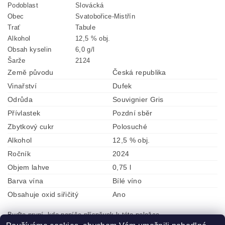
Podoblast
Slovácká
Obec
Svatobořice-Mistřín
Trať
Tabule
Alkohol
12,5 % obj.
Obsah kyselin
6,0 g/l
Šarže
2124
Země původu
Česká republika
Vinařství
Dufek
Odrůda
Souvignier Gris
Přívlastek
Pozdní sběr
Zbytkový cukr
Polosuché
Alkohol
12,5 % obj.
Ročník
2024
Objem lahve
0,75 l
Barva vína
Bílé víno
Obsahuje oxid siřičitý
Ano
Buďte první, kdo napíše příspěvek k této položce.