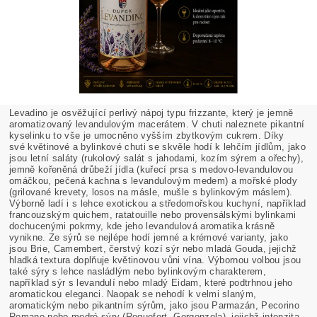
Levadino je osvěžující perlivý nápoj typu frizzante, který je jemně
aromatizovaný levandulovým macerátem. V chuti naleznete pikantní
kyselinku to vše je umocněno vyšším zbytkovým cukrem. Díky
své květinové a bylinkové chuti se skvěle hodí k lehčím jídlům, jako
jsou letní saláty (rukolový salát s jahodami, kozím sýrem a ořechy),
jemně kořeněná drůbeží jídla (kuřecí prsa s medovo-levandulovou
omáčkou, pečená kachna s levandulovým medem) a mořské plody
(grilované krevety, losos na másle, mušle s bylinkovým máslem).
Výborně ladí i s lehce exotickou a středomořskou kuchyní, například
francouzským quichem, ratatouille nebo provensálskými bylinkami
dochucenými pokrmy, kde jeho levandulová aromatika krásně
vynikne. Ze sýrů se nejlépe hodí jemné a krémové varianty, jako
jsou Brie, Camembert, čerstvý kozí sýr nebo mladá Gouda, jejichž
hladká textura doplňuje květinovou vůni vína. Výbornou volbou jsou
také sýry s lehce nasládlým nebo bylinkovým charakterem,
například sýr s levandulí nebo mladý Eidam, které podtrhnou jeho
aromatickou eleganci. Naopak se nehodí k velmi slaným,
aromatickým nebo pikantním sýrům, jako jsou Parmazán, Pecorino
Romano nebo modré sýry (Roquefort, Gorgonzola), jejichž intenzita