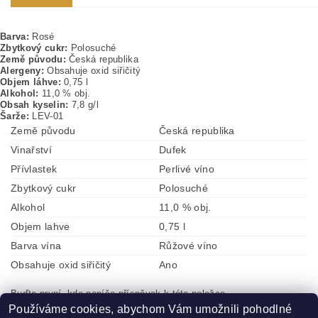
Barva:
Rosé
Zbytkový cukr:
Polosuché
Země původu:
Česká republika
Alergeny:
Obsahuje oxid siřičitý
Objem láhve:
0,75 l
Alkohol:
11
,0 % obj.
Obsah kyselin:
7
,8 g/l
Šarže:
LEV-01
Země původu
Česká republika
Vinařství
Dufek
Přívlastek
Perlivé víno
Zbytkový cukr
Polosuché
Alkohol
11,0 % obj.
Objem lahve
0,75 l
Barva vína
Růžové víno
Obsahuje oxid siřičitý
Ano
Buďte první, kdo napíše příspěvek k této položce.
Používáme cookies, abychom Vám umožnili pohodlné