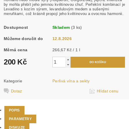
by mohla přebít jeho jemnou květinovou chuť. Perfektní kombinací je
Levadino s kozím sýrem, levandulovým medem a sušenými
meruňkami, což krásně propojí jeho květinovou a ovocnou harmonii.
Dostupnost
Skladem
(3 ks)
Můžeme doručit do
12.8.2026
Měrná cena
266,67 Kč / 1 l
200 Kč
Kategorie
Perlivá vína a sekty
Dotaz
Hlídat cenu
POPIS
PARAMETRY
DISKUZE