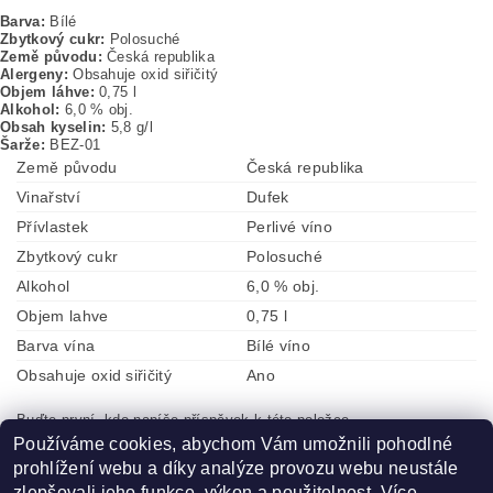
Barva:
Bílé
Zbytkový cukr:
Polosuché
Země původu:
Česká republika
Alergeny:
Obsahuje oxid siřičitý
Objem láhve:
0,75 l
Alkohol:
6,0 % obj.
Obsah kyselin:
5,8 g/l
Šarže:
BEZ-01
Země původu
Česká republika
Vinařství
Dufek
Přívlastek
Perlivé víno
Zbytkový cukr
Polosuché
Alkohol
6,0 % obj.
Objem lahve
0,75 l
Barva vína
Bílé víno
Obsahuje oxid siřičitý
Ano
Buďte první, kdo napíše příspěvek k této položce.
Používáme cookies, abychom Vám umožnili pohodlné
Přidat komentář
prohlížení webu a díky analýze provozu webu neustále
zlepšovali jeho funkce, výkon a použitelnost.
Více