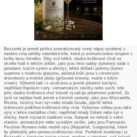
Bezzanté je jemně perlivý aromatizovaný vinný nápoj vyrobený z
našeho vína odrůdy rulandské bíle, které je aromatizováno sirupem z
květu bezu černého. Díky své lehké, sladce-květinové chuti se
skvěle hodí k lehčím jídlům, jako jsou letní saláty (rukolový salát s
jahodami, kozím sýrem a ořechy), lehké drůbeží pokrmy (kuřecí
supreme s medovou glazurou, pečená krůtí prsa s citronovým
dresinkem) a mořské plody (grilované krevety, mušle s bílým
vínem). Výborně ladí i s exotickou a jemně pikantní kuchyní,
například thajským curry, vietnamskými závitky nebo sushi, kde
jeho sladce květinová chuť krásně vyvažuje pikantnost pokrmů. Ze
sýrů se nejlépe hodí jemné a čerstvé varianty, jako jsou Mozzarella,
Ricotta, čerstvý kozí sýr nebo mladá Gouda, jejichž lehká
krémovost podtrhne květinové tóny vína. Výbornou volbou jsou také
sýry s lehce nasládlou chutí, například mladý Eidam nebo sýr s
ořechy, které zvýrazní sladkost vína. Naopak se nehodí k velmi
slaným, aromatickým nebo vyzrálým sýrům, jako jsou Parmazán,
Pecorino Romano nebo modré sýry (Roquefort, Gorgonzola), které
by přehlušily jeho jemnou květinovou chuť. Perfektní kombinací je
Bezzanté s čerstvým kozím sýrem, medem a jahodami, což krásně