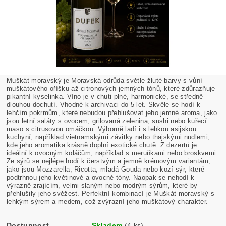
Muškát moravský je Moravská odrůda světle žluté barvy s vůní
muškátového oříšku až citronových jemných tónů, které zdůrazňuje
pikantní kyselinka. Víno je v chuti plné, harmonické, se středně
dlouhou dochutí. Vhodné k archivaci do 5 let. Skvěle se hodí k
lehčím pokrmům, které nebudou přehlušovat jeho jemné aroma, jako
jsou letní saláty s ovocem, grilovaná zelenina, sushi nebo kuřecí
maso s citrusovou omáčkou. Výborně ladí i s lehkou asijskou
kuchyní, například vietnamskými závitky nebo thajskými nudlemi,
kde jeho aromatika krásně doplní exotické chutě. Z dezertů je
ideální k ovocným koláčům, například s meruňkami nebo broskvemi.
Ze sýrů se nejlépe hodí k čerstvým a jemně krémovým variantám,
jako jsou Mozzarella, Ricotta, mladá Gouda nebo kozí sýr, které
podtrhnou jeho květinové a ovocné tóny. Naopak se nehodí k
výrazně zrajícím, velmi slaným nebo modrým sýrům, které by
přehlušily jeho svěžest. Perfektní kombinací je Muškát moravský s
lehkým sýrem a medem, což zvýrazní jeho muškátový charakter.
Dostupnost
Skladem
(4 ks)