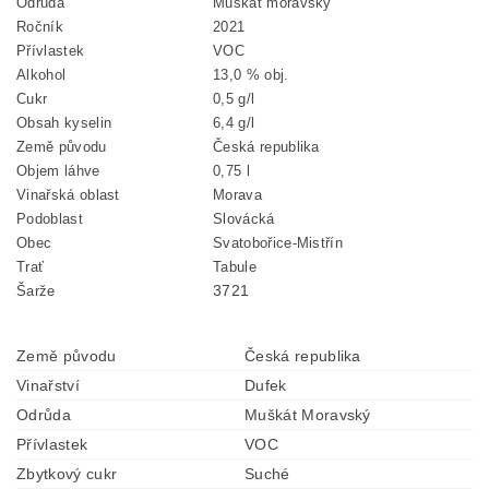
Odrůda
Muškát moravský
Ročník
2021
Přívlastek
VOC
Alkohol
13,0 % obj.
Cukr
0,5 g/l
Obsah kyselin
6,4 g/l
Země původu
Česká republika
Objem láhve
0,75 l
Vinařská oblast
Morava
Podoblast
Slovácká
Obec
Svatobořice-Mistřín
Trať
Tabule
3721
Šarže
Země původu
Česká republika
Vinařství
Dufek
Odrůda
Muškát Moravský
Přívlastek
VOC
Zbytkový cukr
Suché