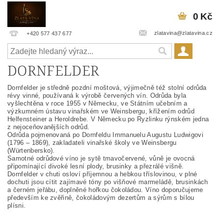
0 Kč
zlatavina@zlatavina.cz
+420 577 437 677
DORNFELDER
Dornfelder je středně pozdní moštová, výjimečně též stolní odrůda
révy vinné, používaná k výrobě červených vín. Odrůda byla
vyšlechtěna v roce 1955 v Německu, ve Státním učebním a
výzkumném ústavu vinařském ve Weinsbergu, křížením odrůd
Helfensteiner a Heroldrebe.
V Německu po Ryzlinku rýnském jedna
z nejoceňovanějších odrůd.
Odrůda pojmenovaná po Dornfeldu Immanuelu Augustu Ludwigovi
(1796 – 1869), zakladateli vinařské školy ve Weinsbergu
(Würtenbersko).
Samotné odrůdové víno je sytě tmavočervené, vůně je ovocná
připomínající divoké lesní plody, brusinky a přezrálé višně.
Dornfelder v chuti osloví příjemnou a hebkou tříslovinou, v plné
dochuti jsou cítit zajímavé tóny po višňové marmeládě, brusinkách
a černém jeřábu, doplněné hořkou čokoládou. Víno doporučujeme
především ke zvěřině, čokoládovým dezertům a sýrům s bílou
plísni.