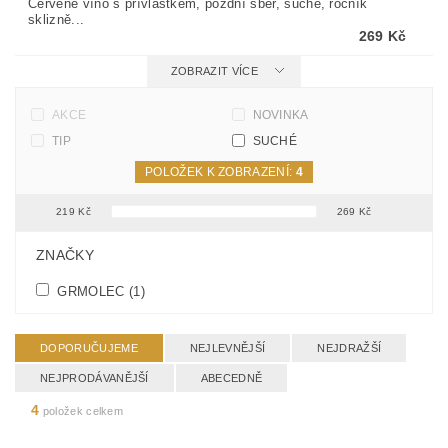
Červené víno s přívlastkem, pozdní sběr, suché, ročník
sklizně...
269 Kč
ZOBRAZIT VÍCE
AKCE
NOVINKA
TIP
SUCHÉ
POLOŽEK K ZOBRAZENÍ:
4
219
Kč
269
Kč
FILTR PODLE PARAMETRŮ, VLASTNOSTÍ A VÝROBCŮ
ZNAČKY
GRMOLEC
(1)
DOPORUČUJEME
NEJLEVNĚJŠÍ
NEJDRAŽŠÍ
NEJPRODÁVANĚJŠÍ
ABECEDNĚ
4
položek celkem