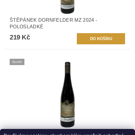
ŠTĚPÁNEK DORNFELDER MZ 2024 -
POLOSLADKÉ
219 Kč
Suché
ŠTĚPÁNEK DORNFELDER PS 2023 - SUCHÉ