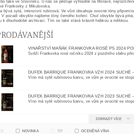
ebo také ve Slovinsku. U nás se pěstuje výhradně na Moravě, nejrozšířeně
ké Frankovky z Mikulovska.
a bývá sytá, intenzivní rubínová. Ve vůni obsahuje ovocné tóny připomína
. V pozadí obvykle najdeme tóny černého koření. Chuť obvykle bývá plná, b
u k dlouhodobé archivaci. Tím se také stává krásně hebkou a měkkou.
PRODÁVANĚJŠÍ
VINAŘSTVÍ MAŇÁK FRANKOVKA ROSÉ PS 2024 P
Svěží Frankovka rosé ročníku 2024 z pozdního sběru přin
DUFEK BARRIQUE FRANKOVKA VZH 2024 SUCHÉ
Víno má sytě rubínovou barvu, ve vůni je ovocité se stopa
DUFEK BARRIQUE FRANKOVKA VZH 2023 SUCHÉ
Víno má sytě rubínovou barvu, ve vůni je ovocité se stopa
ZOBRAZIT VÍCE
CE
NOVINKA
TIP
OCENĚNÁ VÍNA