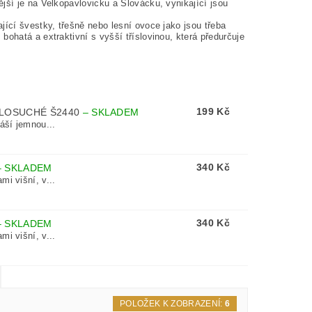
jší je na Velkopavlovicku a Slovácku, vynikající jsou
jící švestky, třešně nebo lesní ovoce jako jsou třeba
ohatá a extraktivní s vyšší tříslovinou, která předurčuje
199 Kč
OLOSUCHÉ Š2440
–
SKLADEM
áší jemnou...
340 Kč
–
SKLADEM
mi višní, v...
340 Kč
–
SKLADEM
mi višní, v...
POLOŽEK K ZOBRAZENÍ:
6