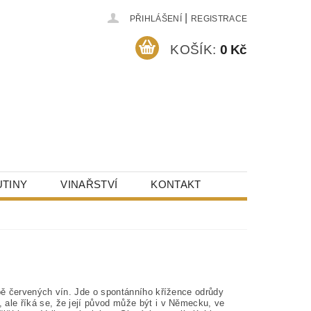
|
PŘIHLÁŠENÍ
REGISTRACE
KOŠÍK:
0 Kč
TINY
VINAŘSTVÍ
KONTAKT
bě červených vín. Jde o spontánního křížence odrůdy
ale říká se, že její původ může být i v Německu, ve