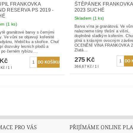
UPIL FRANKOVKA
ŠTĚPÁNEK FRANKOVKA
D RESERVA PS 2019 -
2023 SUCHÉ
HÉ
Skladem
(1 ks)
dem
(1 ks)
Barva vína je granátová. Ve vůn
nalezneme tóny třešní a višní,
ytě granátové barvy s černými
doplněné sladkým kořením. Chuť
y. Ve vůni se objevují kořenité
plná s krásným ovocným závě
adyánu, hřebíčku a skořice. Chuť
OCENĚNÍ VÍNA FRANKOVKA 2
pí dozvuky lesních plodů a
Zlatá...
 po černém rybízu....
275 Kč
 Kč
366,67 Kč / 1 l
Kč / 1 l
MACE PRO VÁS
PŘIJÍMÁME ONLINE PL