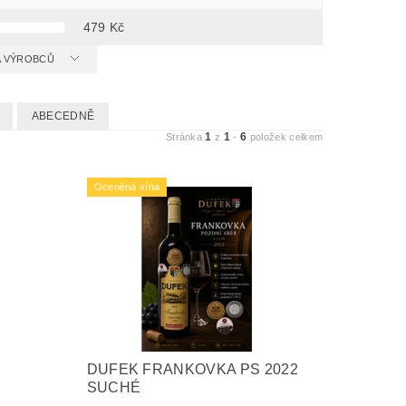
479
Kč
 A VÝROBCŮ
ABECEDNĚ
1
1
6
Stránka
z
-
položek celkem
Oceněná vína
DUFEK FRANKOVKA PS 2022
SUCHÉ