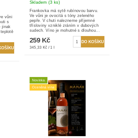
Skladem
(3 ks)
Frankovka má sytě rubínovou barvu.
Ve vůni je ovocitá s tóny zeleného
ve vůni
pepře. V chuti nalezneme příjemné
uti s
třísloviny vzniklé zráním v dubových
 jinak
sudech. Víno je mohutné s dlouhou...
 teplotě
259 Kč
345,33 Kč / 1 l
Novinka
Oceněná vína