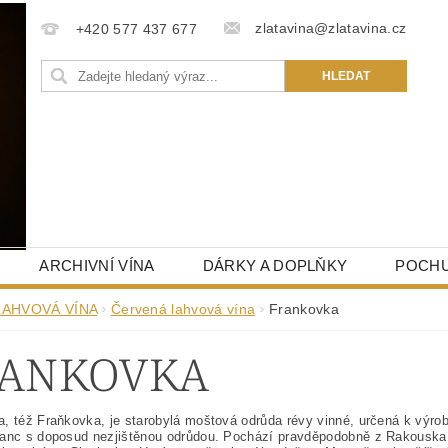
zlatavina@zlatavina.cz
+420 577 437 677
ARCHIVNÍ VÍNA
DÁRKY A DOPLŇKY
POCHU
LAHVOVÁ VÍNA
Červená lahvová vína
Frankovka
RANKOVKA
, též Fraňkovka, je starobylá moštová odrůda révy vinné, určená k výro
anc s doposud nezjištěnou odrůdou. Pochází pravděpodobně z Rakouska, 