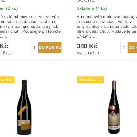
dem
(2 ks)
Skladem
(4 ks)
á sytě rubínovou barvu, ve vůni
Víno má sytě rubínovou barvu, 
cité se stopami višní, v chuti s
je ovocité se stopami višní, v ch
nilky z barrique sudu, ale jinak
tóny vanilky z barrique sudu, ale
delší chutí. Podávejte při teplotě
plné s delší chutí. Podávejte při
C....
17-19°C....
 Kč
340 Kč
Kč / 1 l
453,33 Kč / 1 l
ná vína
Oceněná vína