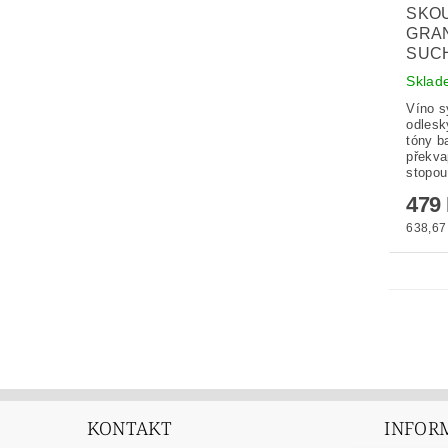
SKO
GRAN
SUC
Skla
Víno s
odlesk
tóny b
překva
stopou
479
638,67 
KONTAKT
INFOR