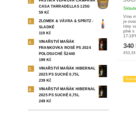
PAŠTIKA VEPŘOVÁ CAMPANA
CASA TARRADELLAS 125G
Skla
59 Kč
Víno m
ZLOMEK & VÁVRA & SPRITZ -
je ovo
tóny va
SLADKÉ
plné s 
119 Kč
17-19°
VINAŘSTVÍ MAŇÁK
340
FRANKOVKA ROSÉ PS 2024
453,33 
POLOSUCHÉ Š2440
199 Kč
VINAŘSTVÍ MAŇÁK HIBERNAL
2025 PS SUCHÉ 0,75L
Oceně
239 Kč
VINAŘSTVÍ MAŇÁK HIBERNAL
2025 PS SUCHÉ 0,75L
249 Kč