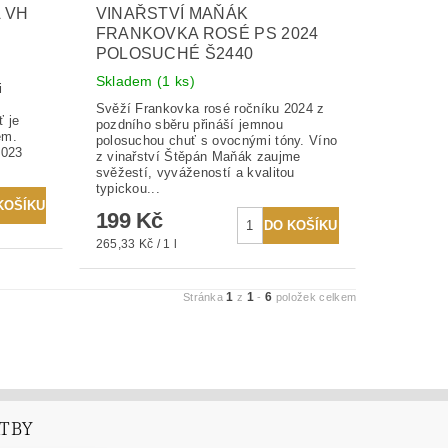
 VH
VINAŘSTVÍ MAŇÁK
FRANKOVKA ROSÉ PS 2024
POLOSUCHÉ Š2440
Skladem
(1 ks)
i
Svěží Frankovka rosé ročníku 2024 z
 je
pozdního sběru přináší jemnou
rem.
polosuchou chuť s ovocnými tóny. Víno
023
z vinařství Štěpán Maňák zaujme
svěžestí, vyvážeností a kvalitou
typickou...
199 Kč
265,33 Kč / 1 l
1
1
6
Stránka
z
-
položek celkem
ATBY