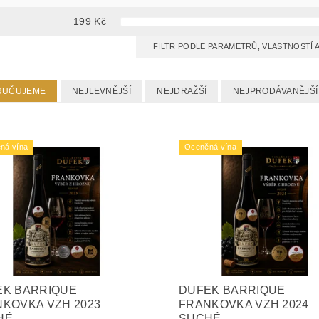
199
Kč
FILTR PODLE PARAMETRŮ, VLASTNOSTÍ
RUČUJEME
NEJLEVNĚJŠÍ
NEJDRAŽŠÍ
NEJPRODÁVANĚJŠÍ
ná vína
Oceněná vína
EK BARRIQUE
DUFEK BARRIQUE
KOVKA VZH 2023
FRANKOVKA VZH 2024
HÉ
SUCHÉ