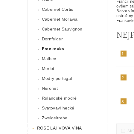
Francii n
ovšem ta
Cabernet Cortis
Barva vín
ostružiny
Cabernet Moravia
Frankovk
Cabernet Sauvignon
NEJ
Dornfelder
Frankovka
1.
Malbec
Merlot
2.
Modrý portugal
Neronet
Rulandské modré
3.
Svatovavřinecké
Zweigeltrebe
ROSÉ LAHVOVÁ VÍNA
AK