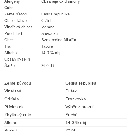
Alergeny
Obsahuje oxid siřičitý
Cukr
Země původu
Česká republika
Objem láhve
0,75 l
Vinařská oblast
Morava
Podoblast
Slovácká
Obec
Svatobořice-Mistřín
Trať
Tabule
Alkohol
14,0 % obj.
Obsah kyselin
Šarže
2624-B
Země původu
Česká republika
Vinařství
Dufek
Odrůda
Frankovka
Přívlastek
Výběr z hroznů
Zbytkový cukr
Suché
Alkohol
14,0 % obj.
Ročník
2024