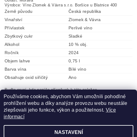
Oblast:
Morava
Výrobce:
Víno Zlomek & Vávra s.r.o. Boršice u Blatnice 400
Země původu
Česká republika
Vinařství
Zlomek & Vávra
Přívlastek
Perlivé víno
Zbytkový cukr
Sladké
Alkohol
10 % obj.
Ročník
2024
Objem lahve
0,75 l
Barva vína
Bílé víno
Obsahuje oxid siřičitý
Ano
Buďte první, kdo napíše příspěvek k této položce.
Používáme cookies, abychom Vám umožnili pohodlné
Přidat komentář
prohlížení webu a díky analýze provozu webu neustále
zlepšovali jeho funkce, výkon a použitelnost.
Více
informací
NASTAVENÍ