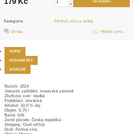
179 Kč
Kategorie
Perlivá vína a sekty
Dotaz
Hlídat cenu
POPIS
PARAMETRY
DISKUZE
Ročník:
2024
Jakostní zatřídění:
moravské zemské
Zbytkový cukr:
sladké
Podoblast:
slovácká
Alkohol:
10,0 % obj.
Objem:
0,75 l
Barva:
bílé
Země původu:
Česká republika
Alergeny:
Oxid siřičitý
Druh:
Perlivé víno