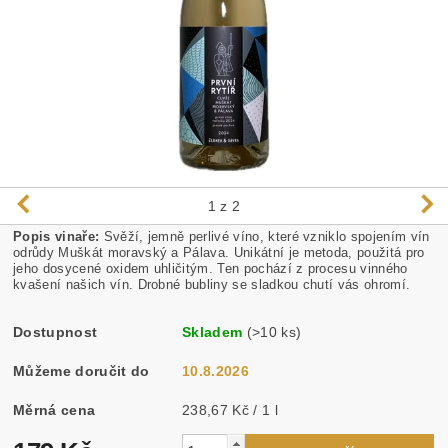
1
z 2
Popis vinaře:
Svěží, jemně perlivé víno, které vzniklo spojením vín
odrůdy Muškát moravský a Pálava. Unikátní je metoda, použitá pro
jeho dosycené oxidem uhličitým. Ten pochází z procesu vinného
kvašení našich vín. Drobné bubliny se sladkou chutí vás ohromí.
Dostupnost
Skladem
(>10 ks)
Můžeme doručit do
10.8.2026
Měrná cena
238,67 Kč / 1 l