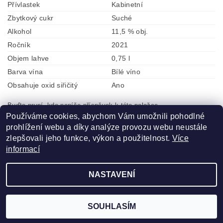
Přívlastek
Kabinetní
Zbytkový cukr
Suché
Alkohol
11,5 % obj.
Ročník
2021
Objem lahve
0,75 l
Barva vína
Bílé víno
Obsahuje oxid siřičitý
Ano
Buďte první, kdo napíše příspěvek k této položce.
Používáme cookies, abychom Vám umožnili pohodlné
Přidat komentář
prohlížení webu a díky analýze provozu webu neustále
zlepšovali jeho funkce, výkon a použitelnost.
Více
informací
NASTAVENÍ
2026 ©
ZLATÁ VÍNA
, všechna práva vyhrazena
Vytvořil Shoptet
SOUHLASÍM