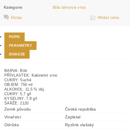
Kategorie
Bílá lahvová vína
Dotaz
Hlídat cenu
POPIS
PARAMETRY
DISKUZE
BARVA:
Bílé
PŘÍVLASTEK:
Kabinetní víno
CUKRY:
Suché
OBJEM:
750 ml
ALKOHOL:
11,5 % obj.
CUKRY:
5,7 g/l
KYSELINY:
7,8 g/l
ŠARŽE:
2120
Země původu
Česká republika
Vinařství
Zapletal
Odrůda
Ryzlink vlašský