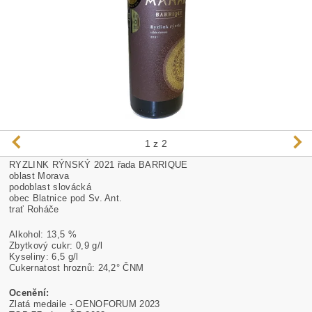
1
z 2
RYZLINK RÝNSKÝ 2021 řada BARRIQUE
oblast Morava
podoblast slovácká
obec Blatnice pod Sv. Ant.
trať Roháče
Alkohol: 13,5 %
Zbytkový cukr: 0,9 g/l
Kyseliny: 6,5 g/l
Cukernatost hroznů: 24,2° ČNM
Ocenění:
Zlatá medaile - OENOFORUM 2023