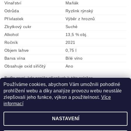
Vinařství
Maňák
Odrůda
Ryzlink rýnský
Přívlastek
Výběr z hroznů
Zbytkový cukr
Suché
Alkohol
13,5 % obj.
Ročník
2021
Objem lahve
0,75 l
Barva vína
Bílé víno
Obsahuje oxid siřičitý
Ano
Buďte první, kdo napíše příspěvek k této položce.
Používáme cookies, abychom Vám umožnili pohodlné
Přidat komentář
prohlížení webu a díky analýze provozu webu neustále
zlepšovali jeho funkce, výkon a použitelnost.
Více
informací
NASTAVENÍ
2026 ©
ZLATÁ VÍNA
, všechna práva vyhrazena