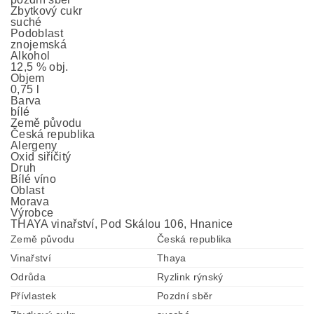
Zbytkový cukr
suché
Podoblast
znojemská
Alkohol
12,5 % obj.
Objem
0,75 l
Barva
bílé
Země původu
Česká republika
Alergeny
Oxid siřičitý
Druh
Bílé víno
Oblast
Morava
Výrobce
THAYA vinařství, Pod Skálou 106, Hnanice
Země původu
Česká republika
Vinařství
Thaya
Odrůda
Ryzlink rýnský
Přívlastek
Pozdní sběr