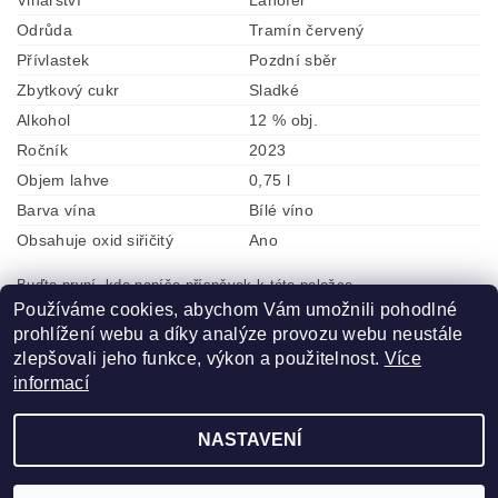
Vinařství
Lahofer
Odrůda
Tramín červený
Přívlastek
Pozdní sběr
Zbytkový cukr
Sladké
Alkohol
12 % obj.
Ročník
2023
Objem lahve
0,75 l
Barva vína
Bílé víno
Obsahuje oxid siřičitý
Ano
Buďte první, kdo napíše příspěvek k této položce.
Používáme cookies, abychom Vám umožnili pohodlné
Přidat komentář
prohlížení webu a díky analýze provozu webu neustále
zlepšovali jeho funkce, výkon a použitelnost.
Více
informací
NASTAVENÍ
2026 ©
ZLATÁ VÍNA
, všechna práva vyhrazena