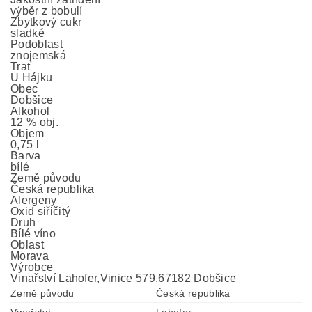
výběr z bobulí
Zbytkový cukr
sladké
Podoblast
znojemská
Trať
U Hájku
Obec
Dobšice
Alkohol
12 % obj.
Objem
0,75 l
Barva
bílé
Země původu
Česká republika
Alergeny
Oxid siřičitý
Druh
Bílé víno
Oblast
Morava
Výrobce
Vinařství Lahofer,Vinice 579,67182 Dobšice
Země původu
Česká republika