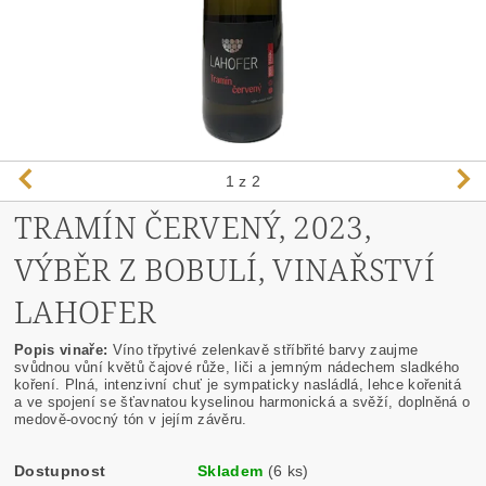
1
z 2
TRAMÍN ČERVENÝ, 2023,
VÝBĚR Z BOBULÍ, VINAŘSTVÍ
LAHOFER
Popis vinaře:
Víno třpytivé zelenkavě stříbřité barvy zaujme
svůdnou vůní květů čajové růže, liči a jemným nádechem sladkého
koření. Plná, intenzivní chuť je sympaticky nasládlá, lehce kořenitá
a ve spojení se šťavnatou kyselinou harmonická a svěží, doplněná o
medově-ovocný tón v jejím závěru.
Dostupnost
Skladem
(6 ks)