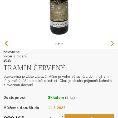
1
z 2
polosuché
výběr z hroznů
2025
TRAMÍN ČERVENÝ
Barva vína je žluto zlatavá. Vůně je velmi výrazná a dominují v ní
tóny květů růží a sladkého koření. Chuť je dlouhá príjemně kořenitá
s ovocnou dochutí.
Dostupnost
Skladem
(3 ks)
Můžeme doručit do
11.8.2026