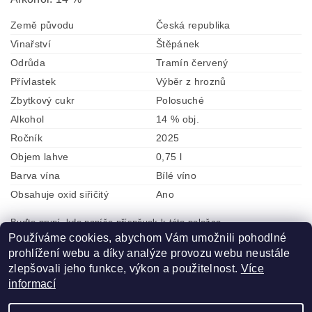
Země původu
Česká republika
Vinařství
Štěpánek
Odrůda
Tramín červený
Přívlastek
Výběr z hroznů
Zbytkový cukr
Polosuché
Alkohol
14 % obj.
Ročník
2025
Objem lahve
0,75 l
Barva vína
Bílé víno
Obsahuje oxid siřičitý
Ano
Buďte první, kdo napíše příspěvek k této položce.
Používáme cookies, abychom Vám umožnili pohodlné
Přidat komentář
prohlížení webu a díky analýze provozu webu neustále
zlepšovali jeho funkce, výkon a použitelnost.
Více
informací