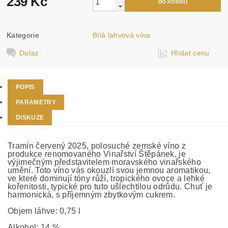
239 Kč
Kategorie
Bílá lahvová vína
Dotaz
Hlídat cenu
POPIS
PARAMETRY
DISKUZE
Tramín červený 2025, polosuché zemské víno z
produkce renomovaného Vinařství Štěpánek, je
výjimečným představitelem moravského vinařského
umění. Toto víno vás okouzlí svou jemnou aromatikou,
ve které dominují tóny růží, tropického ovoce a lehké
kořenitosti, typické pro tuto ušlechtilou odrůdu. Chuť je
harmonická, s příjemným zbytkovým cukrem.
Objem láhve: 0,75 l
Alkohol: 14 %