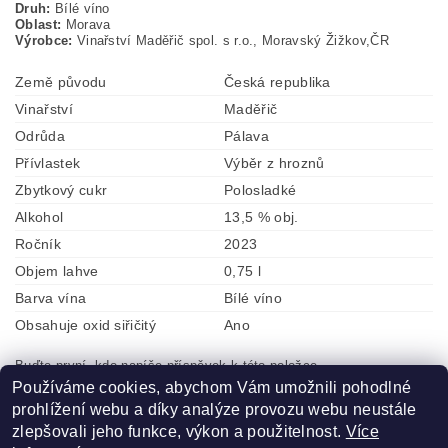
Druh:
Bílé víno
Oblast:
Morava
Výrobce:
Vinařství Maděřič spol. s r.o., Moravský Žižkov,ČR
Země původu
Česká republika
Vinařství
Maděřič
Odrůda
Pálava
Přívlastek
Výběr z hroznů
Zbytkový cukr
Polosladké
Alkohol
13,5 % obj.
Ročník
2023
Objem lahve
0,75 l
Barva vína
Bílé víno
Obsahuje oxid siřičitý
Ano
Buďte první, kdo napíše příspěvek k této položce.
Používáme cookies, abychom Vám umožnili pohodlné
Přidat komentář
prohlížení webu a díky analýze provozu webu neustále
zlepšovali jeho funkce, výkon a použitelnost.
Více