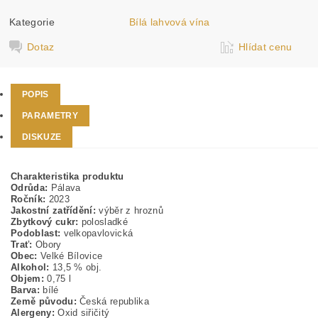
Kategorie
Bílá lahvová vína
Dotaz
Hlídat cenu
POPIS
PARAMETRY
DISKUZE
Charakteristika produktu
Odrůda:
Pálava
Ročník:
2023
Jakostní zatřídění:
výběr z hroznů
Zbytkový cukr:
polosladké
Podoblast:
velkopavlovická
Trať:
Obory
Obec:
Velké Bílovice
Alkohol:
13,5 % obj.
Objem:
0,75 l
Barva:
bílé
Země původu:
Česká republika
Alergeny:
Oxid siřičitý