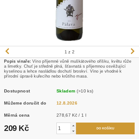
1
z 2
Popis vinaře:
Víno příjemné vůně muškátového oříšku, květu růže
a limetky. Chuť je středně plná, šťavnatá s příjemnou osvěžující
kyselinou a lehce nasládlou dochutí broskví. Víno je vhodné k
přírodní úpravě kuřecího nebo krůtího masa.
Dostupnost
Skladem
(>10 ks)
Můžeme doručit do
12.8.2026
Měrná cena
278,67 Kč / 1 l
209 Kč