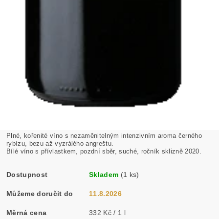
Plné, kořenité víno s nezaměnitelným intenzivním aroma černého
rybízu, bezu až vyzrálého angreštu.
Bílé víno s přívlastkem, pozdní sběr, suché, ročník sklizně 2020.
Dostupnost
Skladem
(1 ks)
Můžeme doručit do
11.8.2026
Měrná cena
332 Kč / 1 l