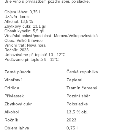
Bílé víno s přívlastkem pozdní sběr, polsladké.
Objem láhve: 0,75 l
Uzávěr: korek
Alkohol: 13,5 %
Zbytkový cukr: 13,1 g/l
Obsah kyselin: 5,5 g/l
Vinařská oblast/podoblast: Morava/Velkopavlovická
Obec: Velké Bílovice
Viniční trať: Nová hora
Ročník: 2023
Uchováváme při teplotě 10 - 12°C.
Podáváme při teplotě 9 - 11°C.
Země původu
Česká republika
Vinařství
Zapletal
Odrůda
Tramín červený
Přívlastek
Pozdní sběr
Zbytkový cukr
Polosladké
Alkohol
13,5 % obj.
Ročník
2023
Objem lahve
0,75 l