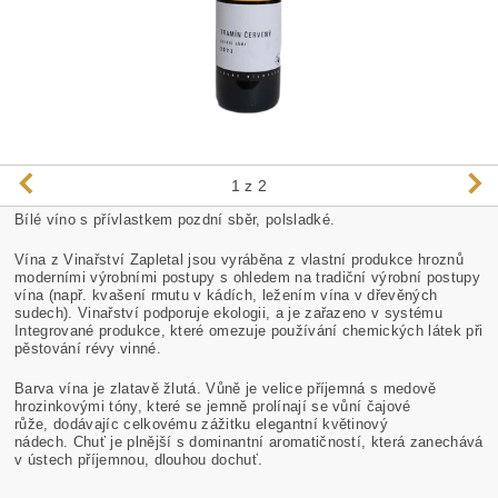
1
z 2
Bílé víno s přívlastkem pozdní sběr, polsladké.
Vína z Vinařství Zapletal jsou vyráběna z vlastní produkce hroznů
moderními výrobními postupy s ohledem na tradiční výrobní postupy
vína (např. kvašení rmutu v kádích, ležením vína v dřevěných
sudech). Vinařství podporuje ekologii, a je zařazeno v systému
Integrované produkce, které omezuje používání chemických látek při
pěstování révy vinné.
Barva vína je zlatavě žlutá. Vůně je velice příjemná s medově
hrozinkovými tóny, které se jemně prolínají se vůní čajové
růže, dodávajíc celkovému zážitku elegantní květinový
nádech. Chuť je plnější s dominantní aromatičností, která zanechává
v ústech příjemnou, dlouhou dochuť.