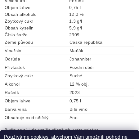
Viniční trať
Fěruňk
Objem lahve
0,75 l
Obsah alkoholu
12,0 %
Zbytkový cukr
1,3 g/l
Obsah kyselin
5,9 g/l
Číslo šarže
2309
Země původu
Česká republika
Vinařství
Maňák
Odrůda
Johanniter
Přívlastek
Pozdní sběr
Zbytkový cukr
Suché
Alkohol
12 % obj.
Ročník
2023
Objem lahve
0,75 l
Barva vína
Bílé víno
Obsahuje oxid siřičitý
Ano
Buďte první, kdo napíše příspěvek k této položce.
Používáme cookies, abychom Vám umožnili pohodlné