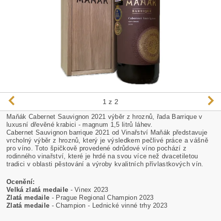
1
z 2
Maňák Cabernet Sauvignon 2021 výběr z hroznů, řada Barrique v
luxusní dřevěné krabici - magnum 1,5 litrů láhev.
Cabernet Sauvignon barrique 2021 od Vinařství Maňák představuje
vrcholný výběr z hroznů, který je výsledkem pečlivé práce a vášně
pro víno. Toto špičkově provedené odrůdové víno pochází z
rodinného vinařství, které je hrdé na svou více než dvacetiletou
tradici v oblasti pěstování a výroby kvalitních přívlastkových vín.
Ocenění:
Velká zlatá medaile
- Vinex 2023
Zlatá medaile
- Prague Regional Champion 2023
Zlatá medaile
- Champion - Lednické vinné trhy 2023