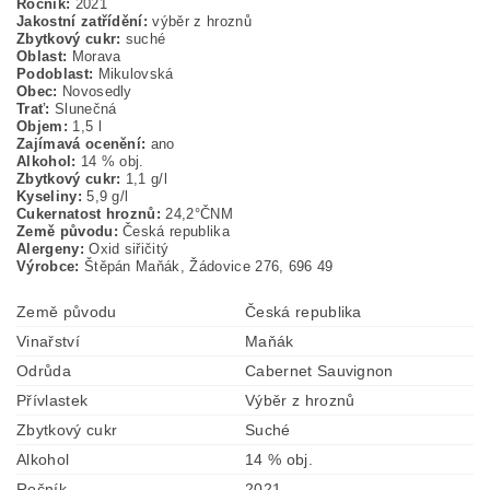
Ročník:
2021
Jakostní zatřídění:
výběr z hroznů
Zbytkový cukr:
suché
Oblast:
Morava
Podoblast:
Mikulovská
Obec:
Novosedly
Trať:
Slunečná
Objem:
1,5 l
Zajímavá ocenění:
ano
Alkohol:
14 % obj.
Zbytkový cukr:
1,1 g/l
Kyseliny:
5,9 g/l
Cukernatost hroznů:
24,2°ČNM
Země původu:
Česká republika
Alergeny:
Oxid siřičitý
Výrobce:
Štěpán Maňák, Žádovice 276, 696 49
Země původu
Česká republika
Vinařství
Maňák
Odrůda
Cabernet Sauvignon
Přívlastek
Výběr z hroznů
Zbytkový cukr
Suché
Alkohol
14 % obj.
Ročník
2021