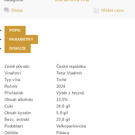
Dotaz
Hlídat cenu
POPIS
PARAMETRY
DISKUZE
Země původu
Česká republika
Vinařství
Tetur Vladimír
Typ vína
Tiché
Ročník
2024
Přívlastek
Výběr z hroznů
Obsah alkoholu
13,5%.
Cukr
24,8 g/l
Obsah kyselin
5,9 g/l
Bezc. extrakt
23,8 g/l
Podoblast
Velkopavlovická
Odrůda
Pálava