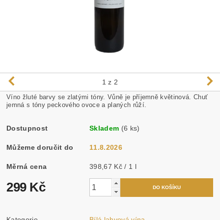
1
z 2
Víno žluté barvy se zlatými tóny. Vůně je příjemně květinová. Chuť
jemná s tóny peckového ovoce a planých růží.
Dostupnost
Skladem
(6 ks)
Můžeme doručit do
11.8.2026
Měrná cena
398,67 Kč / 1 l
299 Kč
Kategorie
Bílá lahvová vína