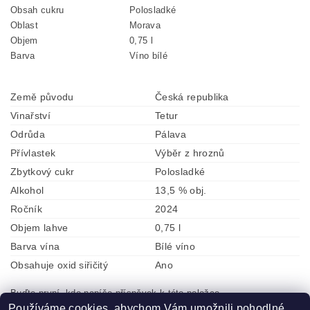
Obsah cukru
Polosladké
Oblast
Morava
Objem
0,75 l
Barva
Víno bílé
Země původu
Česká republika
Vinařství
Tetur
Odrůda
Pálava
Přívlastek
Výběr z hroznů
Zbytkový cukr
Polosladké
Alkohol
13,5 % obj.
Ročník
2024
Objem lahve
0,75 l
Barva vína
Bílé víno
Obsahuje oxid siřičitý
Ano
Buďte první, kdo napíše příspěvek k této položce.
Používáme cookies, abychom Vám umožnili pohodlné