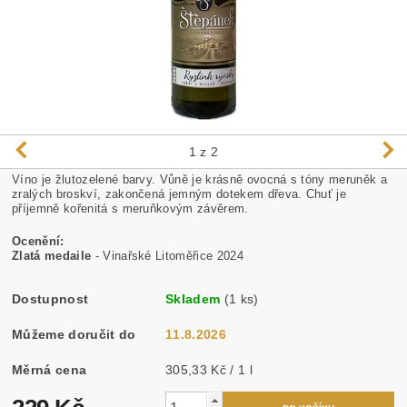
1
z 2
Víno je žlutozelené barvy. Vůně je krásně ovocná s tóny meruněk a
zralých broskví, zakončená jemným dotekem dřeva. Chuť je
příjemně kořenitá s meruňkovým závěrem.
Ocenění:
Zlatá medaile
- Vinařské Litoměřice 2024
Dostupnost
Skladem
(1 ks)
Můžeme doručit do
11.8.2026
Měrná cena
305,33 Kč / 1 l