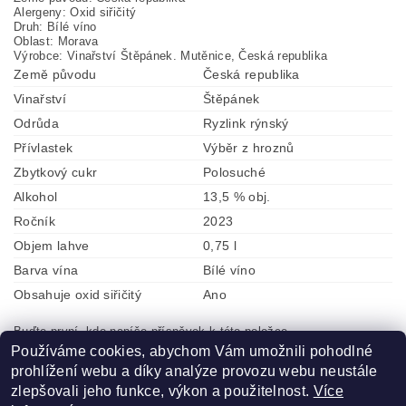
Alergeny: Oxid siřičitý
Druh: Bílé víno
Oblast: Morava
Výrobce: Vinařství Štěpánek. Mutěnice, Česká republika
Země původu
Česká republika
Vinařství
Štěpánek
Odrůda
Ryzlink rýnský
Přívlastek
Výběr z hroznů
Zbytkový cukr
Polosuché
Alkohol
13,5 % obj.
Ročník
2023
Objem lahve
0,75 l
Barva vína
Bílé víno
Obsahuje oxid siřičitý
Ano
Buďte první, kdo napíše příspěvek k této položce.
Používáme cookies, abychom Vám umožnili pohodlné
Přidat komentář
prohlížení webu a díky analýze provozu webu neustále
zlepšovali jeho funkce, výkon a použitelnost.
Více