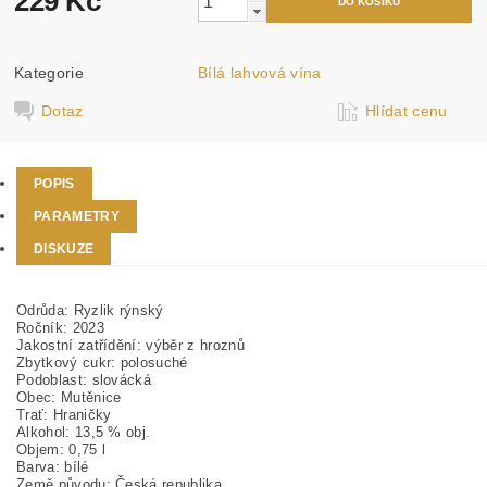
229 Kč
Kategorie
Bílá lahvová vína
Dotaz
Hlídat cenu
POPIS
PARAMETRY
DISKUZE
Odrůda: Ryzlik rýnský
Ročník: 2023
Jakostní zatřídění: výběr z hroznů
Zbytkový cukr: polosuché
Podoblast: slovácká
Obec: Mutěnice
Trať: Hraničky
Alkohol: 13,5 % obj.
Objem: 0,75 l
Barva: bílé
Země původu: Česká republika