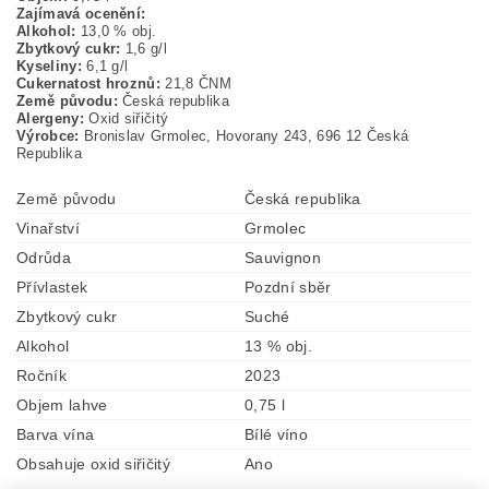
Zajímavá ocenění:
Alkohol:
13,0 % obj.
Zbytkový cukr:
1,6 g/l
Kyseliny:
6,1 g/l
Cukernatost hroznů:
21,8 ČNM
Země původu:
Česká republika
Alergeny:
Oxid siřičitý
Výrobce:
Bronislav Grmolec, Hovorany 243, 696 12 Česká
Republika
Země původu
Česká republika
Vinařství
Grmolec
Odrůda
Sauvignon
Přívlastek
Pozdní sběr
Zbytkový cukr
Suché
Alkohol
13 % obj.
Ročník
2023
Objem lahve
0,75 l
Barva vína
Bílé víno
Obsahuje oxid siřičitý
Ano