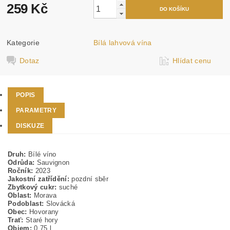
259 Kč
Kategorie
Bílá lahvová vína
Dotaz
Hlídat cenu
POPIS
PARAMETRY
DISKUZE
Druh:
Bílé víno
Odrůda:
Sauvignon
Ročník:
2023
Jakostní zatřídění:
pozdní sběr
Zbytkový cukr:
suché
Oblast:
Morava
Podoblast:
Slovácká
Obec:
Hovorany
Trať:
Staré hory
Objem:
0,75 l