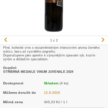
1
z 2
Plné, kořenité víno s nezaměnitelným intenzivním aroma černého
rybízu, bezu až vyzrálého angreštu.
Doporučujeme jako aperitiv k výraznějším úpravám ryb, kozím
sýrům a drůbežím specialitám.
Ocenění:
STŘÍBRNÁ MEDAILE VINUM JUVENALE 2024
Dostupnost
Skladem
(4 ks)
Můžeme doručit do
12.8.2026
Měrná cena
345,33 Kč / 1 l