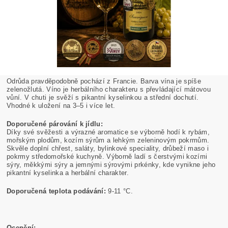
Odrůda pravděpodobně pochází z Francie. Barva vína je spíše
zelenožlutá. Víno je herbálního charakteru s převládající mátovou
vůní. V chuti je svěží s pikantní kyselinkou a střední dochutí.
Vhodné k uložení na 3–5 i více let.
Doporučené párování k jídlu:
Díky své svěžesti a výrazné aromatice se výborně hodí k rybám,
mořským plodům, kozím sýrům a lehkým zeleninovým pokrmům.
Skvěle doplní chřest, saláty, bylinkové speciality, drůbeží maso i
pokrmy středomořské kuchyně. Výborně ladí s čerstvými kozími
sýry, měkkými sýry a jemnými sýrovými prkénky, kde vynikne jeho
pikantní kyselinka a herbální charakter.
Doporučená teplota podávání:
9-11 °C.
Ocenění: