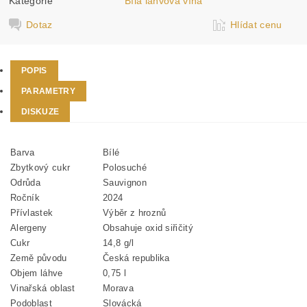
Kategorie
Bílá lahvová vína
Dotaz
Hlídat cenu
POPIS
PARAMETRY
DISKUZE
Barva
Bílé
Zbytkový cukr
Polosuché
Odrůda
Sauvignon
Ročník
2024
Přívlastek
Výběr z hroznů
Alergeny
Obsahuje oxid siřičitý
Cukr
14,8 g/l
Země původu
Česká republika
Objem láhve
0,75 l
Vinařská oblast
Morava
Podoblast
Slovácká