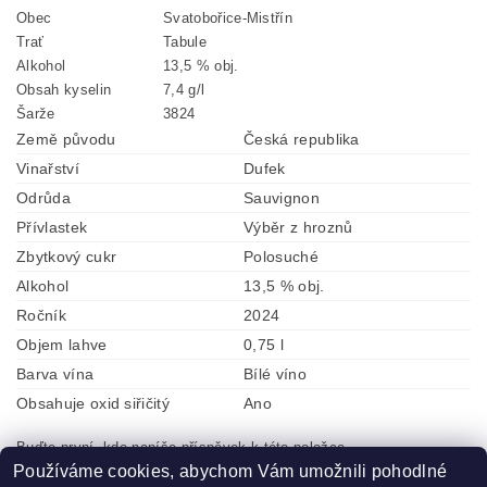
Obec
Svatobořice-Mistřín
Trať
Tabule
Alkohol
13,5 % obj.
Obsah kyselin
7,4 g/l
Šarže
3824
Země původu
Česká republika
Vinařství
Dufek
Odrůda
Sauvignon
Přívlastek
Výběr z hroznů
Zbytkový cukr
Polosuché
Alkohol
13,5 % obj.
Ročník
2024
Objem lahve
0,75 l
Barva vína
Bílé víno
Obsahuje oxid siřičitý
Ano
Buďte první, kdo napíše příspěvek k této položce.
Používáme cookies, abychom Vám umožnili pohodlné