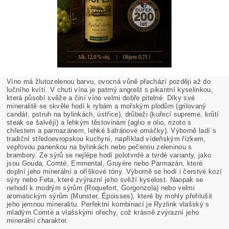
Víno má žlutozelenou barvu, ovocná vůně přechází později až do
lučního kvítí. V chuti vína je patrný angrešt s pikantní kyselinkou,
která působí svěže a činí víno velmi dobře pitelné. Díky své
mineralitě se skvěle hodí k rybám a mořským plodům (grilovaný
candát, pstruh na bylinkách, ústřice), drůbeži (kuřecí supreme, krůtí
steak se šalvějí) a lehkým těstovinám (aglio e olio, rizoto s
chřestem a parmazánem, lehké šafránové omáčky). Výborně ladí s
tradiční středoevropskou kuchyní, například vídeňským řízkem,
vepřovou panenkou na bylinkách nebo pečenou zeleninou s
brambory. Ze sýrů se nejlépe hodí polotvrdé a tvrdé varianty, jako
jsou Gouda, Comté, Emmental, Gruyère nebo Parmazán, které
doplní jeho minerální a oříškové tóny. Výborně se hodí i čerstvé kozí
sýry nebo Feta, které zvýrazní jeho svěží kyselost. Naopak se
nehodí k modrým sýrům (Roquefort, Gorgonzola) nebo velmi
aromatickým sýrům (Munster, Époisses), které by mohly přehlušit
jeho jemnou mineralitu. Perfektní kombinací je Ryzlink vlašský s
mladým Comté a vlašskými ořechy, což krásně zvýrazní jeho
minerální charakter.