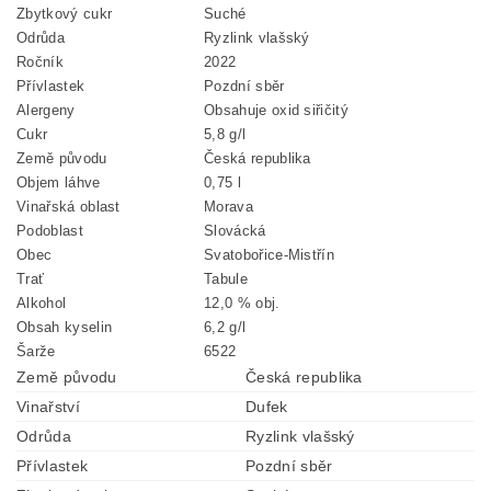
Zbytkový cukr
Suché
Odrůda
Ryzlink vlašský
Ročník
2022
Přívlastek
Pozdní sběr
Alergeny
Obsahuje oxid siřičitý
Cukr
5,8 g/l
Země původu
Česká republika
Objem láhve
0,75 l
Vinařská oblast
Morava
Podoblast
Slovácká
Obec
Svatobořice-Mistřín
Trať
Tabule
Alkohol
12,0 % obj.
Obsah kyselin
6,2 g/l
Šarže
6522
Země původu
Česká republika
Vinařství
Dufek
Odrůda
Ryzlink vlašský
Přívlastek
Pozdní sběr