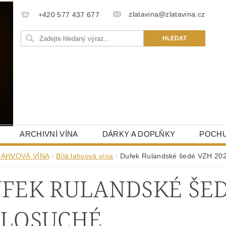
zlatavina@zlatavina.cz
+420 577 437 677
ARCHIVNÍ VÍNA
DÁRKY A DOPLŇKY
POCHU
LAHVOVÁ VÍNA
Bílá lahvová vína
Dufek Rulandské šedé VZH 202
FEK RULANDSKÉ ŠED
LOSUCHÉ