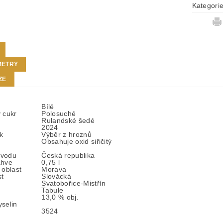
Kategori
METRY
ZE
Bílé
 cukr
Polosuché
Rulandské šedé
2024
ek
Výběr z hroznů
Obsahuje oxid siřičitý
vodu
Česká republika
áhve
0,75 l
 oblast
Morava
t
Slovácká
Svatobořice-Mistřín
Tabule
13,0 % obj.
selin
3524