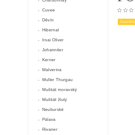
Chardonnay
Cuvee
Děvín
Oceněná 
Hibernal
Irsai Oliver
Johanniter
Kerner
Malverina
Muller Thurgau
Muškát moravský
Muškát žlutý
Neuburské
Pálava
Rivaner