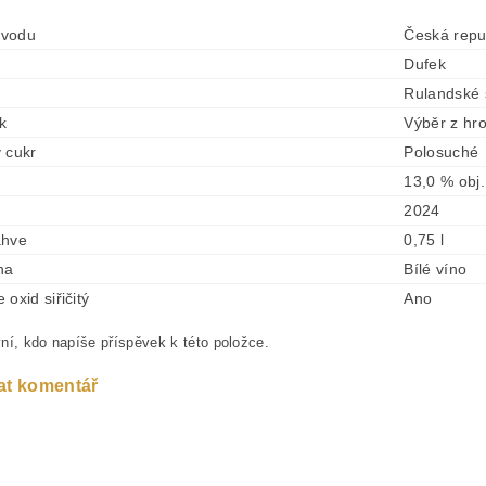
vodu
Česká repu
Dufek
Rulandské
ek
Výběr z hr
 cukr
Polosuché
13,0 % obj.
2024
ahve
0,75 l
na
Bílé víno
oxid siřičitý
Ano
ní, kdo napíše příspěvek k této položce.
at komentář