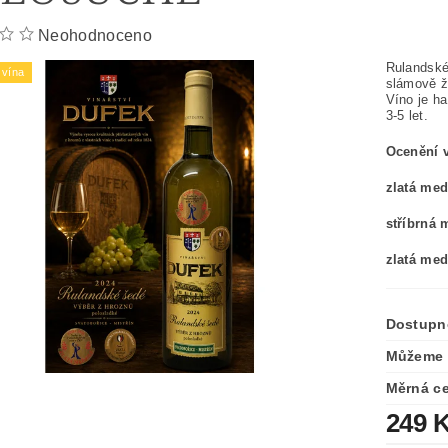
Neohodnoceno
Rulandské 
vína
slámově žl
Víno je ha
3-5 let.
Ocenění v
zlatá me
stříbrná
zlatá med
Dostupn
Můžeme 
Měrná c
249 