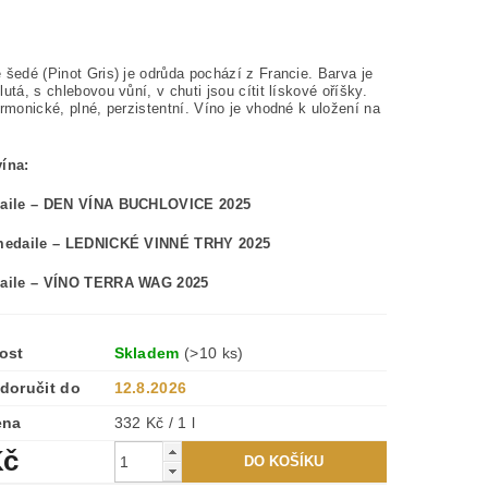
šedé (Pinot Gris) je odrůda pochází z Francie. Barva je
utá, s chlebovou vůní, v chuti jsou cítit lískové oříšky.
rmonické, plné, perzistentní. Víno je vhodné k uložení na
ína:
daile – DEN VÍNA BUCHLOVICE 2025
 medaile – LEDNICKÉ VINNÉ TRHY 2025
aile –
VÍNO TERRA WAG 2025
ost
Skladem
(>10 ks)
doručit do
12.8.2026
ena
332 Kč / 1 l
Kč