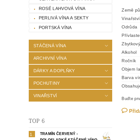
ROSÉ LAHVOVÁ VÍNA
Země pů
PERLIVÁ VÍNA A SEKTY
Vinařství
Odrůda
PORTSKÁ VÍNA
Přívlast
Zbytkový
STÁČENÁ VÍNA
Alkohol
ARCHIVNÍ VÍNA
Ročník
Objem l
DÁRKY A DOPLŇKY
Barva ví
POCHUTINY
Obsahuje 
VINAŘSTVÍ
Buďte prv
Přid
TOP 6
TRAMÍN ČERVENÝ -
POLOSLADKÉ STÁČENÉ VÍNO