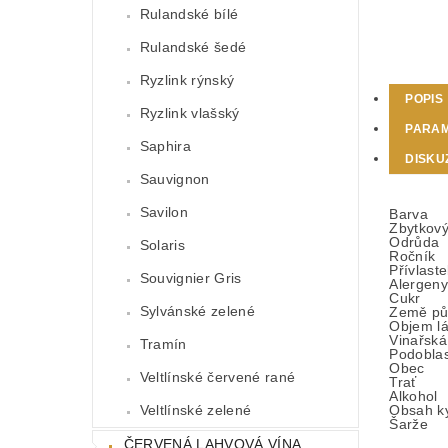
Rulandské bílé
Rulandské šedé
Ryzlink rýnský
POPIS
Ryzlink vlašský
PARA
Saphira
DISKU
Sauvignon
Savilon
Barva
Zbytkový
Odrůda
Solaris
Ročník
Přívlast
Souvignier Gris
Alergeny
Cukr
Sylvánské zelené
Země pů
Objem l
Vinařská
Tramín
Podoblas
Obec
Veltlínské červené rané
Trať
Alkohol
Obsah ky
Veltlínské zelené
Šarže
ČERVENÁ LAHVOVÁ VÍNA