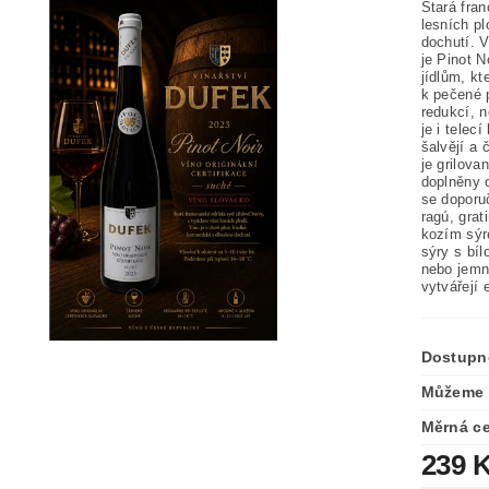
Stará fra
lesních pl
dochutí. 
je Pinot 
jídlům, kt
k pečené 
redukcí, 
je i tele
šalvějí a 
je grilov
doplněny 
se doporuč
ragú, gra
kozím sýr
sýry s bí
nebo jemn
vytvářejí 
Dostupn
Můžeme 
Měrná c
239 