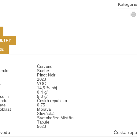
Kategori
METRY
ZE
Červené
 cukr
Suché
Pinot Noir
2023
k
VOC
14,5 % obj.
0,4 g/l
selin
5,0 g/l
vodu
Česká republika
hve
0,75 l
oblast
Morava
t
Slovácká
Svatobořice-Mistřín
Tabule
5623
vodu
Česká repu