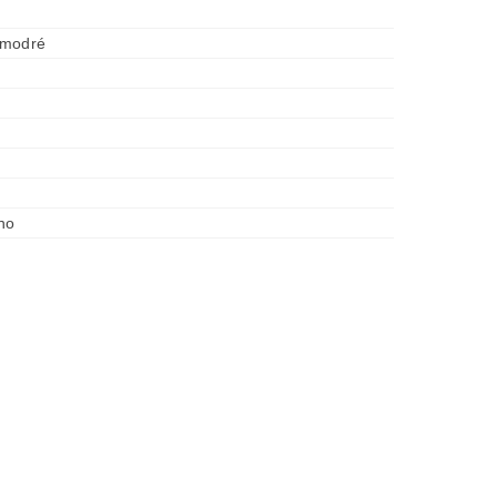
 modré
no