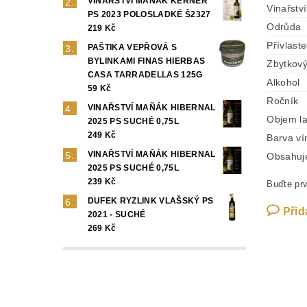
VINAŘSTVÍ MAŇÁK KERNER
Vinařství
PS 2023 POLOSLADKÉ Š2327
Odrůda
219 Kč
Přívlast
PAŠTIKA VEPŘOVÁ S
BYLINKAMI FINAS HIERBAS
Zbytkový
CASA TARRADELLAS 125G
Alkohol
59 Kč
Ročník
VINAŘSTVÍ MAŇÁK HIBERNAL
Objem l
2025 PS SUCHÉ 0,75L
249 Kč
Barva ví
VINAŘSTVÍ MAŇÁK HIBERNAL
Obsahuje 
2025 PS SUCHÉ 0,75L
239 Kč
Buďte prv
DUFEK RYZLINK VLAŠSKÝ PS
Přid
2021 - SUCHÉ
269 Kč