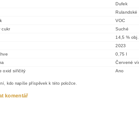
Dufek
Rulandské
ek
VOC
 cukr
Suché
14,5 % obj.
2023
ahve
0,75 l
na
Červené ví
oxid siřičitý
Ano
ní, kdo napíše příspěvek k této položce.
at komentář