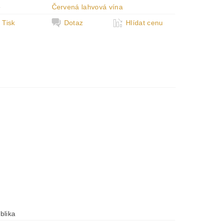
e
Červená lahvová vína
Tisk
Dotaz
Hlídat cenu
blika