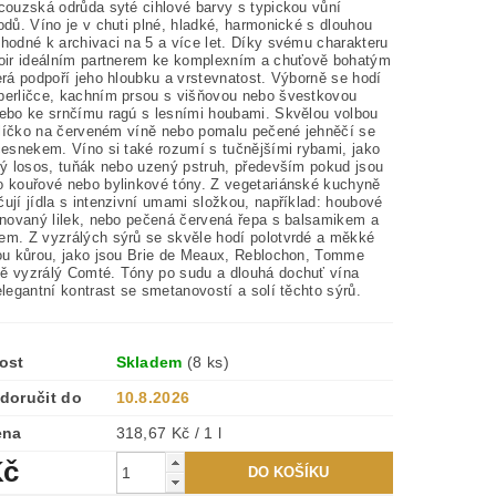
ncouzská odrůda syté cihlové barvy s typickou vůní
odů. Víno je v chuti plné, hladké, harmonické s dlouhou
Vhodné k archivaci na 5 a více let. Díky svému charakteru
Noir ideálním partnerem ke komplexním a chuťově bohatým
erá podpoří jeho hloubku a vrstevnatost. Výborně se hodí
perličce, kachním prsou s višňovou nebo švestkovou
nebo ke srnčímu ragú s lesními houbami. Skvělou volbou
cí líčko na červeném víně nebo pomalu pečené jehněčí se
česnekem. Víno si také rozumí s tučnějšími rybami, jako
aný losos, tuňák nebo uzený pstruh, především pokud jsou
o kouřové nebo bylinkové tóny. Z vegetariánské kuchyně
ují jídla s intenzivní umami složkou, například: houbové
tinovaný lilek, nebo pečená červená řepa s balsamikem a
em. Z vyzrálých sýrů se skvěle hodí polotvrdé a měkké
lou kůrou, jako jsou Brie de Meaux, Reblochon, Tomme
ě vyzrálý Comté. Tóny po sudu a dlouhá dochuť vína
elegantní kontrast se smetanovostí a solí těchto sýrů.
ost
Skladem
(8 ks)
doručit do
10.8.2026
ena
318,67 Kč / 1 l
Kč