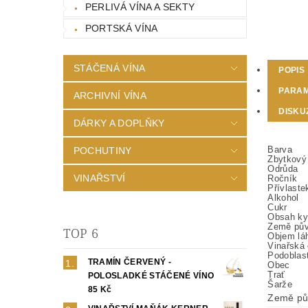
PERLIVÁ VÍNA A SEKTY
PORTSKÁ VÍNA
STÁČENÁ VÍNA
POPIS
PARA
ARCHIVNÍ VÍNA
DISKU
DÁRKY A DOPLŇKY
Barva
POCHUTINY
Zbytkový
Odrůda
VINAŘSTVÍ
Ročník
Přívlaste
Alkohol
Cukr
Obsah ky
Země pů
TOP 6
Objem lá
Vinařská 
Podoblas
TRAMÍN ČERVENÝ -
Obec
Trať
POLOSLADKÉ STÁČENÉ VÍNO
Šarže
85 Kč
Země pů