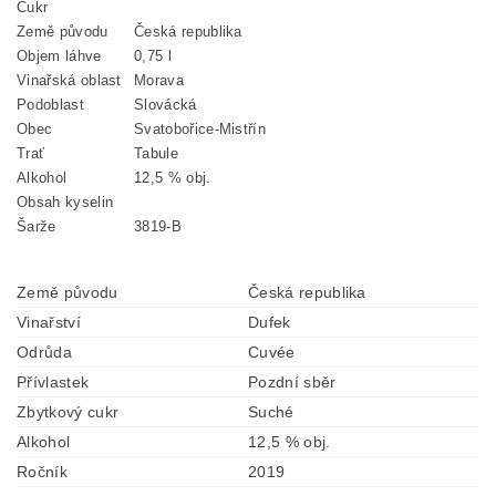
Cukr
Země původu
Česká republika
Objem láhve
0,75 l
Vinařská oblast
Morava
Podoblast
Slovácká
Obec
Svatobořice-Mistřín
Trať
Tabule
Alkohol
12,5 % obj.
Obsah kyselin
Šarže
3819-B
Země původu
Česká republika
Vinařství
Dufek
Odrůda
Cuvée
Přívlastek
Pozdní sběr
Zbytkový cukr
Suché
Alkohol
12,5 % obj.
Ročník
2019