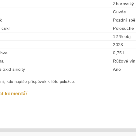
Zborovský
Cuvée
ek
Pozdní sbě
 cukr
Polosuché
12 % obj.
2023
ahve
0,75 l
na
Růžové vín
oxid siřičitý
Ano
ní, kdo napíše příspěvek k této položce.
at komentář