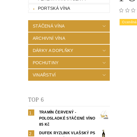
PORTSKÁ VÍNA
Oceněná 
STÁČENÁ VÍNA
ARCHIVNÍ VÍNA
DÁRKY A DOPLŇKY
POCHUTINY
VINAŘSTVÍ
TOP 6
TRAMÍN ČERVENÝ -
POLOSLADKÉ STÁČENÉ VÍNO
85 Kč
DUFEK RYZLINK VLAŠSKÝ PS