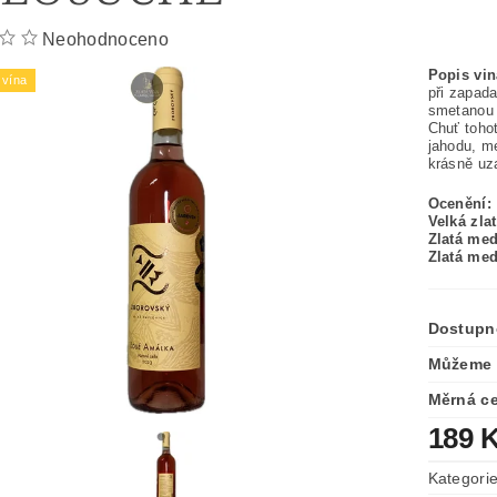
Neohodnoceno
Popis vin
vína
při zapad
smetanou 
Chuť tohot
jahodu, m
krásně uz
Ocenění:
Velká zla
Zlatá med
Zlatá med
Dostupn
Můžeme 
Měrná c
189 
Kategori