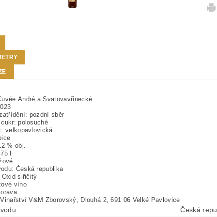
METRY
ZE
 Cuvée
André a Svatovavřinecké
2023
zatřídění:
pozdní sběr
 cukr:
polosuché
t:
velkopavlovická
bice
12 % obj.
,75 l
žové
vodu:
Česká republika
:
Oxid siřičitý
ové víno
orava
:
Vinařství V&M Zborovský, Dlouhá 2, 691 06 Velké Pavlovice
vodu
Česká repu