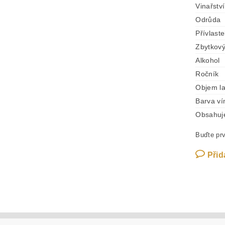
Vinařství
Odrůda
Přívlast
Zbytkový
Alkohol
Ročník
Objem l
Barva ví
Obsahuje 
Buďte prv
Přid