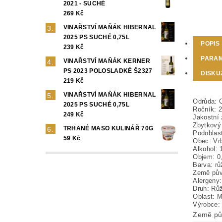
2021 - SUCHÉ
269 Kč
VINAŘSTVÍ MAŇÁK HIBERNAL
2025 PS SUCHÉ 0,75L
POPIS
239 Kč
PARA
VINAŘSTVÍ MAŇÁK KERNER
PS 2023 POLOSLADKÉ Š2327
DISKU
219 Kč
VINAŘSTVÍ MAŇÁK HIBERNAL
Odrůda:
2025 PS SUCHÉ 0,75L
Ročník:
249 Kč
Jakostní 
Zbytkový
TRHANÉ MASO KULINÁŘ 70G
Podoblas
59 Kč
Obec:
Vr
Alkohol:
Objem:
0
Barva:
rů
Země pů
Alergeny
Druh:
Růž
Oblast:
M
Výrobce
Země pů