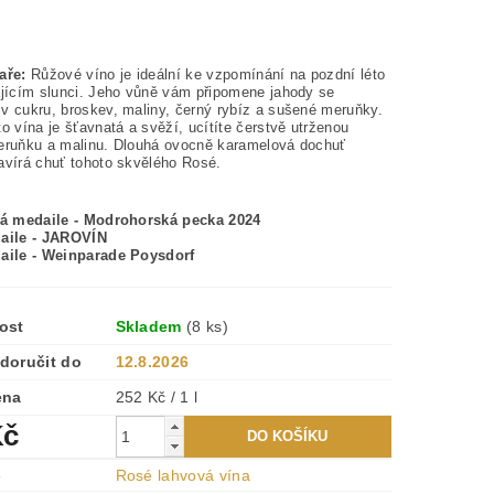
aře:
Růžové víno je ideální ke vzpomínání na pozdní léto
ajícím slunci. Jeho vůně vám připomene jahody se
v cukru, broskev, maliny, černý rybíz a sušené meruňky.
o vína je šťavnatá a svěží, ucítíte čerstvě utrženou
eruňku a malinu. Dlouhá ovocně karamelová dochuť
avírá chuť tohoto skvělého Rosé.
tá medaile - Modrohorská pecka 2024
aile - JAROVÍN
aile - Weinparade Poysdorf
ost
Skladem
(8 ks)
doručit do
12.8.2026
ena
252 Kč / 1 l
Kč
e
Rosé lahvová vína