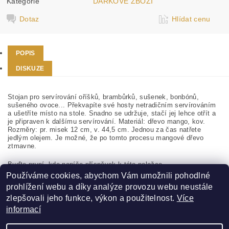
Kategorie
DÁRKOVÉ ZBOŽÍ
Dotaz
Hlídat cenu
POPIS
DISKUZE
Stojan pro servírování oříšků, brambůrků, sušenek, bonbónů,
sušeného ovoce... Překvapíte své hosty netradičním servírováním
a ušetříte místo na stole. Snadno se udržuje, stačí jej lehce otřít a
je připraven k dalšímu servírování. Materiál: dřevo mango, kov.
Rozměry: pr. misek 12 cm, v. 44,5 cm. Jednou za čas natřete
jedlým olejem. Je možné, že po tomto procesu mangové dřevo
ztmavne.
Buďte první, kdo napíše příspěvek k této položce.
Používáme cookies, abychom Vám umožnili pohodlné
Přidat komentář
prohlížení webu a díky analýze provozu webu neustále
zlepšovali jeho funkce, výkon a použitelnost.
Více
informací