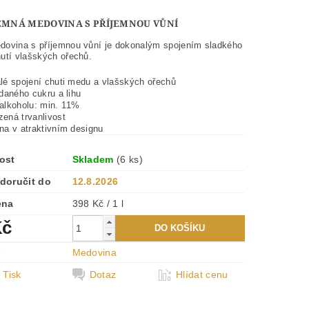
EMNÁ MEDOVINA S PŘÍJEMNOU VŮNÍ
ovina s příjemnou vůní je dokonalým spojením sladkého
utí vlašských ořechů.
lé spojení chuti medu a vlašských ořechů
daného cukru a lihu
alkoholu: min. 11%
ená trvanlivost
na v atraktivním designu
ost
Skladem
(6 ks)
doručit do
12.8.2026
ena
398 Kč / 1 l
Kč
e
Medovina
Tisk
Dotaz
Hlídat cenu