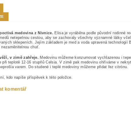
ZE
 poctivá medovina z Nivnice.
Elisa je vyráběna podle původní rodinné re
medů netepelnou cestou, aby se zachovaly všechny významné látky včel
vaných sklepeních. Jejím základem je med a voda upravená technologií 
 nezaměnitelnou chuť.
věží, v zimě zahřeje.
Medovinu můžeme konzumovat vychlazenou i tepeln
při teplotě 12-16 stupňů Celsia. V zimě pak medovinu ohříváme v nekry
neprošla varem. Do studené i teplé medoviny můžeme přidat řez citrónu.
ní, kdo napíše příspěvek k této položce.
at komentář