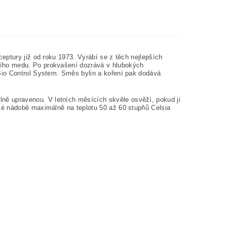
ceptury již od roku 1973. Vyrábí se z těch nejlepších
ího medu. Po prokvašení dozrává v hlubokých
Bio Control System. Směs bylin a koření pak dodává
ě upravenou. V letních měsících skvěle osvěží, pokud ji
té nádobě maximálně na teplotu 50 až 60 stupňů Celsia