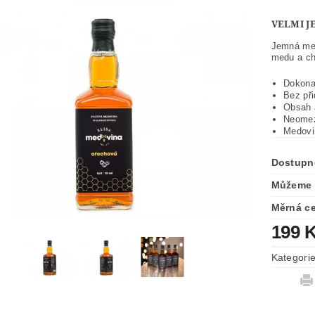
VELMI J
Jemná med
medu a ch
Dokona
Bez při
Obsah 
Neomez
Medovi
Dostupn
Můžeme 
Měrná c
199 
Kategori