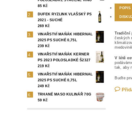
85 Kč
POPIS
DUFEK RYZLINK VLAŠSKÝ PS
DISKU
2021 - SUCHÉ
269 Kč
Tradiční
VINAŘSTVÍ MAŇÁK HIBERNAL
českých 
2025 PS SUCHÉ 0,75L
klimatizo
239 Kč
medovině
VINAŘSTVÍ MAŇÁK KERNER
V létě os
PS 2023 POLOSLADKÉ Š2327
podáváme 
219 Kč
tak, aby 
VINAŘSTVÍ MAŇÁK HIBERNAL
Buďte prv
2025 PS SUCHÉ 0,75L
249 Kč
Přid
TRHANÉ MASO KULINÁŘ 70G
59 Kč