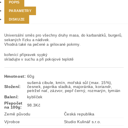
POPIS
PARAMETRY
DISKUZE
Universální směs pro všechny druhy masa, do karbanátků, burgerů,
sekaných řízku a nádivek.
Vhodná také na pečené a grilované pokrmy.
kořenící přípravek sypký
skladujte v suchu a při pokojové teplotě
Hmotnost:
60
g
sušená cibule, kmín, mořská sůl (max. 15%),
Složení:
česnek, paprika sladká, majoránka, koriandr,
petržel nať, zázvor, pepř černý, rozmarýn, tymián
Balení:
kyblíček
Přepočet
98.3
Kč
na 100g:
Země původu
Česká republika
Výrobce
Studio Kulinář s.r.o.