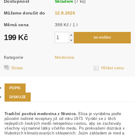
Dostupnost
Skladem
(7 ks)
Můžeme doručit do
12.8.2026
Měrná cena
398 Kč / 1 l
199 Kč
Kategorie
Medovina
Dotaz
Hlídat cenu
POPIS
DISKUZE
Tradiční poctivá medovina z Nivnice.
Elisa je vyráběna podle
původní rodinné receptury již od roku 1973. Vyrábí se z těch
nejlepších českých medů netepelnou cestou, aby se zachovaly
všechny významné látky včelího medu. Po prokvašení dozrává v
hlubokých klimatizovaných sklepeních. Jejím základem je med a