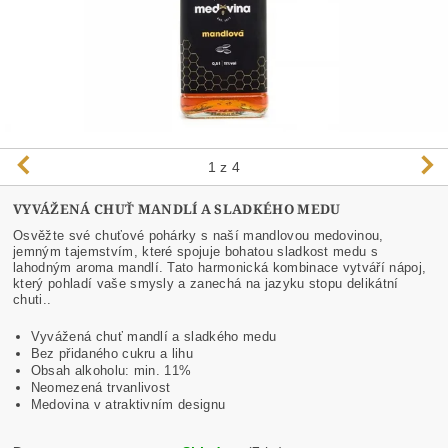
1
z 4
VYVÁŽENÁ CHUŤ MANDLÍ A SLADKÉHO MEDU
Osvěžte své chuťové pohárky s naší mandlovou medovinou,
jemným tajemstvím, které spojuje bohatou sladkost medu s
lahodným aroma mandlí. Tato harmonická kombinace vytváří nápoj,
který pohladí vaše smysly a zanechá na jazyku stopu delikátní
chuti..
Vyvážená chuť mandlí a sladkého medu
Bez přidaného cukru a lihu
Obsah alkoholu: min. 11%
Neomezená trvanlivost
Medovina v atraktivním designu