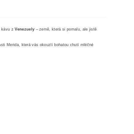
kávu
z
Venezuely
– země, která si pomalu, ale jistě
sti Merida, která vás okouzlí bohatou chutí mléčné