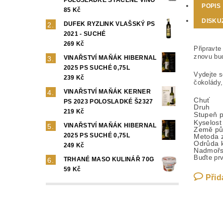
POPIS
85 Kč
DISKU
DUFEK RYZLINK VLAŠSKÝ PS
2021 - SUCHÉ
269 Kč
Připravte
znovu bu
VINAŘSTVÍ MAŇÁK HIBERNAL
2025 PS SUCHÉ 0,75L
Vydejte s
239 Kč
čokolády,
VINAŘSTVÍ MAŇÁK KERNER
Chuť
PS 2023 POLOSLADKÉ Š2327
Druh
219 Kč
Stupeň p
Kyselost
VINAŘSTVÍ MAŇÁK HIBERNAL
Země pů
2025 PS SUCHÉ 0,75L
Metoda 
Odrůda 
249 Kč
Nadmořs
Buďte prv
TRHANÉ MASO KULINÁŘ 70G
59 Kč
Přid