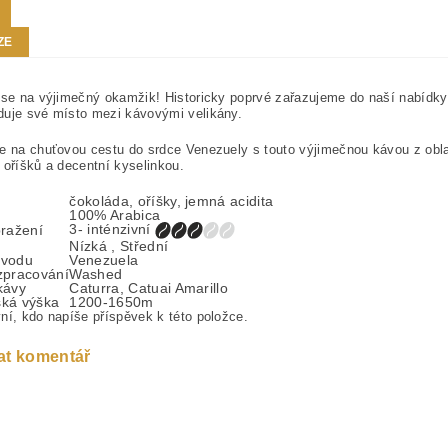
ZE
 se na výjimečný okamžik! Historicky poprvé zařazujeme do naší nabídky
duje své místo mezi kávovými velikány.
e na chuťovou cestu do srdce Venezuely s touto výjimečnou kávou z obla
 oříšků a decentní kyselinkou.
čokoláda, oříšky, jemná acidita
100% Arabica
3- inténzivní
ražení
Nízká , Střední
vodu
Venezuela
zpracování
Washed
kávy
Caturra, Catuai Amarillo
ká výška
1200-1650m
ní, kdo napíše příspěvek k této položce.
at komentář