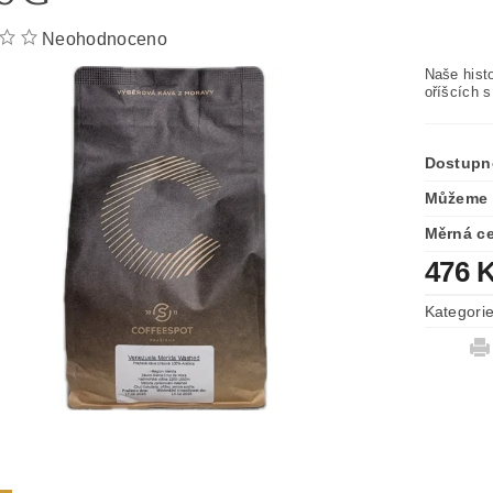
Neohodnoceno
Naše hist
oříšcích s
Dostupn
Můžeme 
Měrná c
476 
Kategori