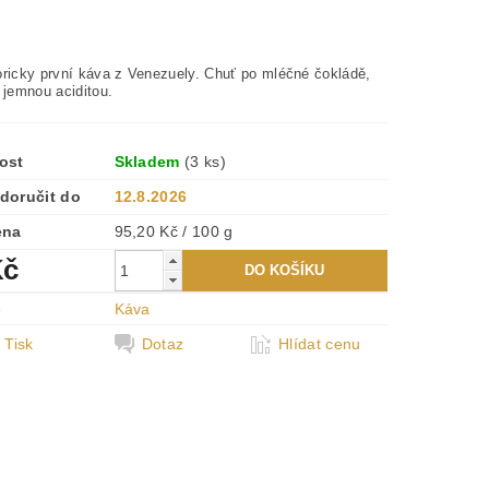
oricky první káva z Venezuely.
Chuť po mléčné čokládě
,
 jemnou aciditou.
ost
Skladem
(3 ks)
doručit do
12.8.2026
ena
95,20 Kč / 100 g
Kč
e
Káva
Tisk
Dotaz
Hlídat cenu