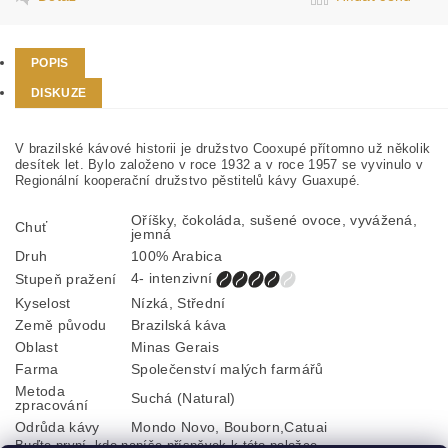
POPIS
DISKUZE
V brazilské kávové historii je družstvo Cooxupé přítomno už několik
desítek let. Bylo založeno v roce 1932 a v roce 1957 se vyvinulo v
Regionální kooperační družstvo pěstitelů
kávy
Guaxupé.
Oříšky, čokoláda, sušené ovoce, vyvážená,
Chuť
jemná
Druh
100% Arabica
4- intenzivní
Stupeň pražení
Kyselost
Nízká, Střední
Země původu
Brazilská káva
Oblast
Minas Gerais
Farma
Společenství malých farmářů
Metoda
Suchá (Natural)
zpracování
Odrůda kávy
Mondo Novo,
Bouborn
,Catuai
Buďte první, kdo napíše příspěvek k této položce.